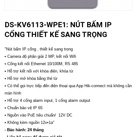
DS-KV6113-WPE1: NÚT BẤM IP
CỔNG THIẾT KẾ SANG TRỌNG
"Nút bấm IP cổng , thiết kế sang trọng
• Camera độ phân giải 2 MP, kết nối Wifi
• Cổng kết nối Ethernet 10/100M, RS 485
• Hỗ trợ kết nối với khóa điện, khóa từ
• Hỗ trợ mở khóa bằng thẻ từ
• Có thể gọi trực tiếp đến điện thoại qua App Hik-connect mà không cần
màn hình
• Hỗ trợ 4 cổng alarm input, 1 cổng alarm output
• Chuẩn bảo vệ IP 65
• Nguồn vào PoE tiêu chuẩn/ 12V DC
• Không kèm nguồn 12v•1a"
- Bảo hành: 24 tháng