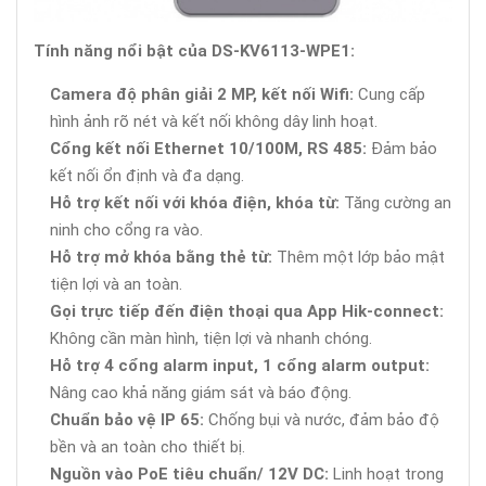
Tính năng nổi bật của DS-KV6113-WPE1:
Camera độ phân giải 2 MP, kết nối Wifi:
Cung cấp
hình ảnh rõ nét và kết nối không dây linh hoạt.
Cổng kết nối Ethernet 10/100M, RS 485:
Đảm bảo
kết nối ổn định và đa dạng.
Hỗ trợ kết nối với khóa điện, khóa từ:
Tăng cường an
ninh cho cổng ra vào.
Hỗ trợ mở khóa bằng thẻ từ:
Thêm một lớp bảo mật
tiện lợi và an toàn.
Gọi trực tiếp đến điện thoại qua App Hik-connect:
Không cần màn hình, tiện lợi và nhanh chóng.
Hỗ trợ 4 cổng alarm input, 1 cổng alarm output:
Nâng cao khả năng giám sát và báo động.
Chuẩn bảo vệ IP 65:
Chống bụi và nước, đảm bảo độ
bền và an toàn cho thiết bị.
Nguồn vào PoE tiêu chuẩn/ 12V DC:
Linh hoạt trong