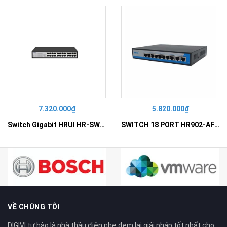
7.320.000₫
5.820.000₫
Switch Gigabit HRUI HR-SWG10240D
SWITCH 18 PORT HR902-AF162G-300 – Switch PoE 16 Cổng
VỀ CHÚNG TÔI
DIGIVI tự hào là nhà thầu điện nhẹ đem lại giải pháp tốt nhất cho