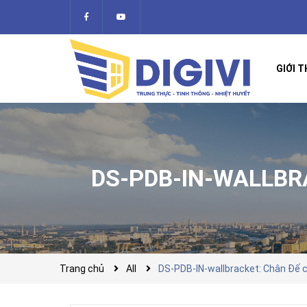
GIỚI T
DS-PDB-IN-WALLBR
Trang chủ
All
DS-PDB-IN-wallbracket: Chân Đế 