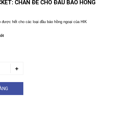
KET: CHÂN ĐẾ CHO ĐẦU BÁO HỒNG
p được hết cho các loại đầu báo hồng ngoại của HIK
tốt
HÀNG