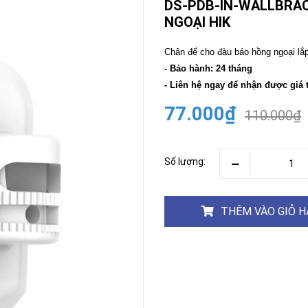
DS-PDB-IN-WALLBRAC
NGOẠI HIK
CAMERA
-
BÁO
Chân đế cho đàu báo hồng ngoại lắ
ĐỘNG
- Bảo hành: 24 tháng
Camera
Camera
- Liên hệ ngay để nhận được giá 
Hikvision
Tiandy
77.000₫
110.000₫
THIẾT
BỊ
HỌP
TRỰC
TUYẾN
Số lượng:
Maxhub
Màn
hình
THÊM VÀO GIỎ 
MAXHUB
M27
THIẾT
BỊ
THÔNG
MINH
HOMEGY