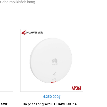
t cho mọi khách hàng
4.250.000₫
42
SWITCH 16 PORT GIGABIT HR-SWG00160
Bộ phát sóng Wifi 6 HUAWEI eKit AP361