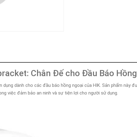
Khóa
Faster
THIẾT
BỊ
BÁO
CHÁY
KHÓA
THÔNG
MINH
Faster
Lock
lbracket: Chân Đế cho Đầu Báo Hồng
FASTER
n dụng dành cho các đầu báo hồng ngoại của HIK. Sản phẩm này được
HUAWEI
ong việc đảm bảo an ninh và sự tiện lợi cho người sử dụng.