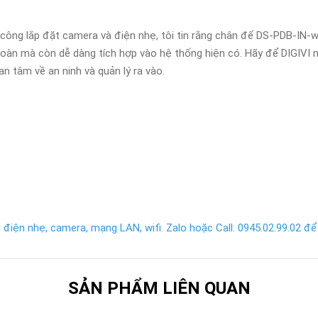
công lắp đặt camera và điện nhẹ, tôi tin rằng chân đế DS-PDB-IN-wa
àn mà còn dễ dàng tích hợp vào hệ thống hiện có. Hãy để DIGIVI m
an tâm về an ninh và quản lý ra vào.
điện nhẹ, camera, mạng LAN, wifi. Zalo hoặc Call: 0945.02.99.02 để 
SẢN PHẨM LIÊN QUAN