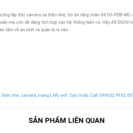
 công lắp đặt camera và điện nhẹ, tôi tin rằng chân đế DS-PDB-MC-a
àn mà còn dễ dàng tích hợp vào hệ thống hiện có. Hãy để DIGIVI m
an tâm về an ninh và quản lý ra vào.
điện nhẹ, camera, mạng LAN, wifi. Zalo hoặc Call: 0945.02.99.02 để 
SẢN PHẨM LIÊN QUAN