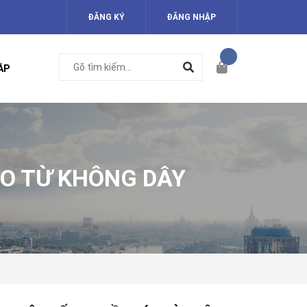
ĐĂNG KÝ
ĐĂNG NHẬP
ÁP
O TỪ KHÔNG DÂY