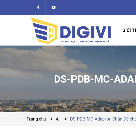
GIỚI T
DS-PDB-MC-ADA
Trang chủ
All
DS-PDB-MC-Adaptor: Chân Đế cho