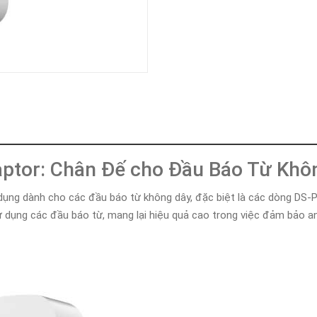
Khóa
Faster
THIẾT
BỊ
BÁO
CHÁY
KHÓA
THÔNG
MINH
Faster
Lock
aptor: Chân Đế cho Đầu Báo Từ Khô
FASTER
 dụng dành cho các đầu báo từ không dây, đặc biệt là các dòng
HUAWEI
ử dụng các đầu báo từ, mang lại hiệu quả cao trong việc đảm bảo an 