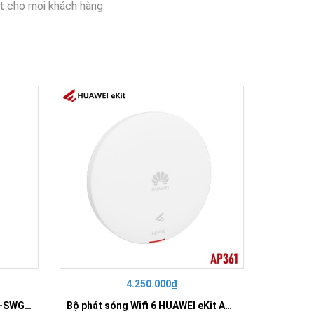
t cho mọi khách hàng
4.250.000₫
42
SWITCH 16 PORT GIGABIT HR-SWG00160
Bộ phát sóng Wifi 6 HUAWEI eKit AP361