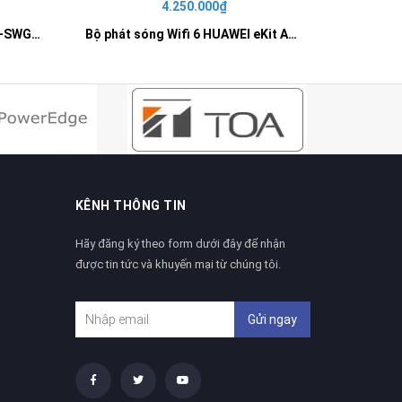
4.250.000₫
42
SWITCH 16 PORT GIGABIT HR-SWG00160
Bộ phát sóng Wifi 6 HUAWEI eKit AP361
KÊNH THÔNG TIN
Hãy đăng ký theo form dưới đây để nhận
được tin tức và khuyến mại từ chúng tôi.
Gửi ngay