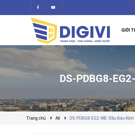
GIỚI T
DS-PDBG8-EG2-
Trang chủ
All
DS-PDBG8-EG2-WB: Đầu Báo Kính