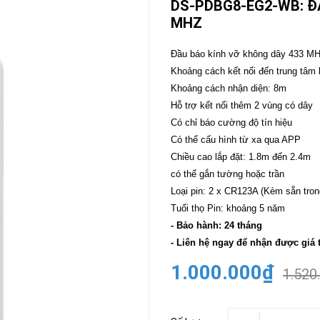
DS-PDBG8-EG2-WB: Đ
MHZ
CAMERA
-
BÁO
Đầu báo kính vỡ không dây 433 M
ĐỘNG
Khoảng cách kết nối đến trung tâm 
Camera
Camera
Khoảng cách nhận diện: 8m
Hikvision
Tiandy
Hỗ trợ kết nối thêm 2 vùng có dây
THIẾT
Có chỉ báo cường độ tín hiệu
BỊ
Có thể cấu hình từ xa qua APP
HỌP
TRỰC
Chiều cao lắp đặt: 1.8m đến 2.4m
TUYẾN
có thể gắn tường hoặc trần
Maxhub
Loại pin: 2 x CR123A (Kèm sẵn trong
Màn
Tuổi thọ Pin: khoảng 5 năm
hình
MAXHUB
- Bảo hành: 24 tháng
M27
- Liên hệ ngay để nhận được giá 
THIẾT
1.000.000₫
1.520
BỊ
THÔNG
MINH
HOMEGY