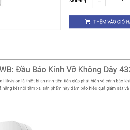
Số lượng:
Khóa
Faster
THIẾT
BỊ
THÊM VÀO GIỎ 
BÁO
CHÁY
KHÓA
THÔNG
MINH
Faster
Lock
-WB: Đầu Báo Kính Vỡ Không Dây 4
FASTER
vision là thiết bị an ninh tiên tiến giúp phát hiện và cảnh báo khi
HUAWEI
 năng kết nối tầm xa, sản phẩm này đảm bảo hiệu quả giám sát và b