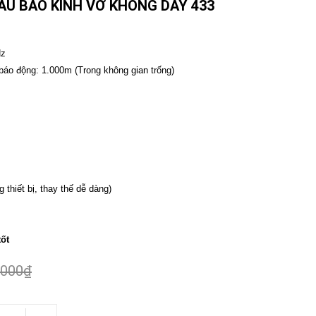
ẦU BÁO KÍNH VỠ KHÔNG DÂY 433
Hz
báo động: 1.000m (Trong không gian trống)
 thiết bị, thay thế dễ dàng)
tốt
.000₫