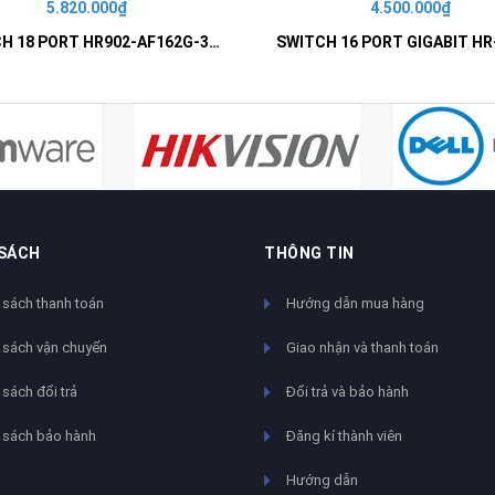
5.820.000₫
4.500.000₫
SWITCH 18 PORT HR902-AF162G-300 – Switch PoE 16 Cổng
 SÁCH
THÔNG TIN
 sách thanh toán
Hướng dẫn mua hàng
 sách vận chuyển
Giao nhận và thanh toán
sách đổi trả
Đổi trả và bảo hành
 sách bảo hành
Đăng kí thành viên
Hướng dẫn