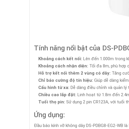
Tính năng nổi bật của DS-PD
Khoảng cách kết nối:
Lên đến 1.000m trong kh
Khoảng cách nhận diện:
Tối đa 8m, phù hợp c
Hỗ trợ kết nối thêm 2 vùng có dây:
Tăng cườ
Chỉ báo cường độ tín hiệu:
Giúp dễ dàng kiểm t
Cấu hình từ xa:
Dễ dàng điều chỉnh và quản lý t
Chiều cao lắp đặt:
Linh hoạt từ 1.8m đến 2.4m
Tuổi thọ pin:
Sử dụng 2 pin CR123A, với tuổi th
Ứng dụng:
Đầu báo kính vỡ không dây DS-PDBG8-EG2-WB là lự