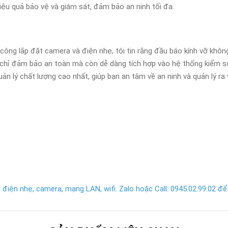
iệu quả bảo vệ và giám sát, đảm bảo an ninh tối đa.
 công lắp đặt camera và điện nhẹ, tôi tin rằng đầu báo kính vỡ khô
chỉ đảm bảo an toàn mà còn dễ dàng tích hợp vào hệ thống kiểm s
quản lý chất lượng cao nhất, giúp bạn an tâm về an ninh và quản lý ra 
điện nhẹ, camera, mạng LAN, wifi. Zalo hoặc Call: 0945.02.99.02 để 