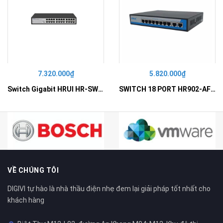
7.320.000₫
5.820.000₫
Switch Gigabit HRUI HR-SWG10240D
SWITCH 18 PORT HR902-AF162G-300 – Switch PoE 16 Cổng
VỀ CHÚNG TÔI
DIGIVI tự hào là nhà thầu điện nhẹ đem lại giải pháp tốt nhất cho
khách hàng