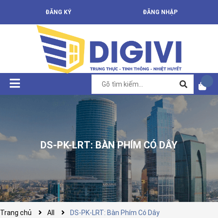
ĐĂNG KÝ
ĐĂNG NHẬP
DS-PK-LRT: BÀN PHÍM CÓ DÂY
Trang chủ
All
DS-PK-LRT: Bàn Phím Có Dây