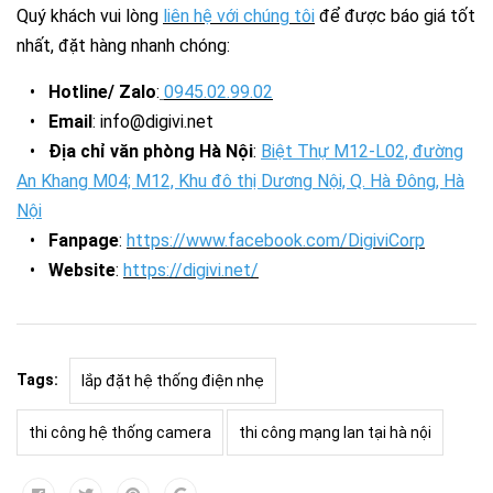
Quý khách vui lòng
liên hệ với chúng tôi
để được báo giá tốt
nhất, đặt hàng nhanh chóng:
•
Hotline/ Zalo
:
0945.02.99.02
•
Email
: info@digivi.net
•
Địa chỉ văn phòng Hà Nội
:
Biệt Thự M12-L02, đường
An Khang M04; M12, Khu đô thị Dương Nội, Q. Hà Đông, Hà
Nội
•
Fanpage
:
https://www.facebook.com/DigiviCorp
•
Website
:
https://digivi.net/
Tags:
lắp đặt hệ thống điện nhẹ
thi công hệ thống camera
thi công mạng lan tại hà nội