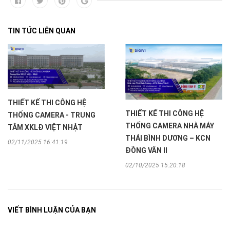
TIN TỨC LIÊN QUAN
THIẾT KẾ THI CÔNG HỆ
THIẾT KẾ THI CÔNG HỆ
THỐNG CAMERA - TRUNG
THỐNG CAMERA NHÀ MÁY
TÂM XKLĐ VIỆT NHẬT
THÁI BÌNH DƯƠNG – KCN
02/11/2025 16:41:19
ĐỒNG VĂN II
02/10/2025 15:20:18
VIẾT BÌNH LUẬN CỦA BẠN