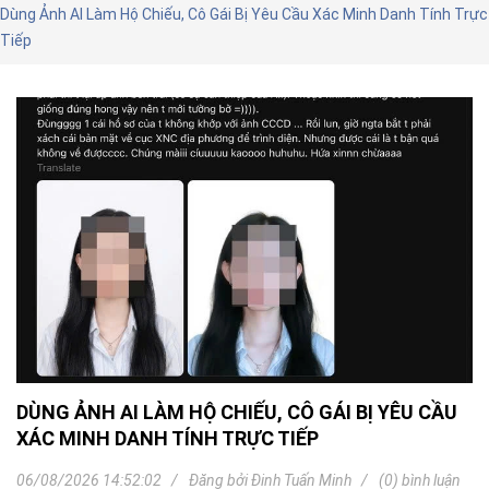
Dùng Ảnh AI Làm Hộ Chiếu, Cô Gái Bị Yêu Cầu Xác Minh Danh Tính Trực
Tiếp
DÙNG ẢNH AI LÀM HỘ CHIẾU, CÔ GÁI BỊ YÊU CẦU
XÁC MINH DANH TÍNH TRỰC TIẾP
06/08/2026 14:52:02
Đăng bởi
Đinh Tuấn Minh
(0) bình luận