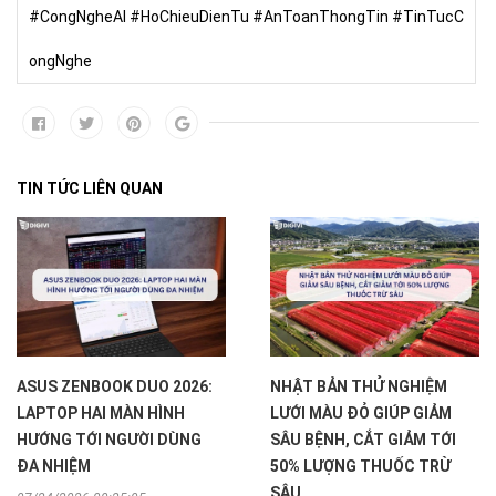
#CongNgheAI #HoChieuDienTu #AnToanThongTin #TinTucC
ongNghe
TIN TỨC LIÊN QUAN
ASUS ZENBOOK DUO 2026:
NHẬT BẢN THỬ NGHIỆM
LAPTOP HAI MÀN HÌNH
LƯỚI MÀU ĐỎ GIÚP GIẢM
HƯỚNG TỚI NGƯỜI DÙNG
SÂU BỆNH, CẮT GIẢM TỚI
ĐA NHIỆM
50% LƯỢNG THUỐC TRỪ
SÂU