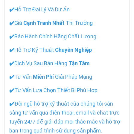
✔️
Hỗ Trợ Đại Lý Và Dự Án
✔️
Giá
Cạnh Tranh Nhất
Thị Trường
✔️
Bảo Hành Chính Hãng Chất Lượng
✔️
Hỗ Trợ Kỹ Thuật
Chuyên Nghiệp
✔️
Dịch Vụ Sau Bán Hàng
Tận Tâm
✔️
Tư Vấn
Miễn Phí
Giải Pháp Mạng
✔️
Tư Vấn Lựa Chọn Thiết Bị Phù Hợp
✔️
Đội ngũ hỗ trợ kỹ thuật của chúng tôi sẵn
sàng tư vấn qua điện thoại, email và chat trực
tuyến 24/7 để giải đáp mọi thắc mắc và hỗ trợ
bạn trong quá trình sử dụng sản phẩm.