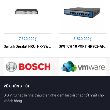
7.320.000₫
5.820.000₫
Switch Gigabit HRUI HR-SWG10240D
SWITCH 18 PORT HR902-AF162G-300 – Switch PoE 16 Cổng
VỀ CHÚNG TÔI
DIGIVI tự hào là nhà thầu điện nhẹ đem lại giải pháp tốt nhất cho
khách hàng