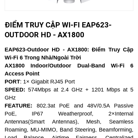
ĐIỂM TRUY CẬP WI-FI EAP623-
OUTDOOR HD - AX1800
EAP623-Outdoor HD - AX1800: Điểm Truy Cập
Wi-Fi 6 Trong Nhà/Ngoài Trời
AX1800 Indoor/Outdoor Dual-Band Wi-Fi 6
Access Point
PORT
: 1× Gigabit RJ45 Port
SPEED:
574Mbps at 2.4 GHz + 1201 Mbps at 5
GHz
FEATURE:
802.3at PoE and 48V/0.5A Passive
PoE, IP67 Weatherproof, 2×Internal
Antennas(Smart Antennas), Mesh, Seamless
Roaming, MU-MIMO, Band Steering, Beamforming,
Load Balance, Airtime Fairness, Centralized