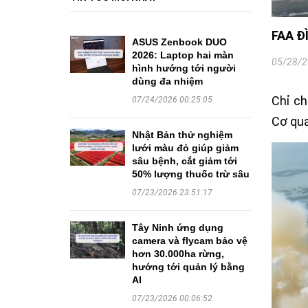
FAA Đ
ASUS Zenbook DUO
2026: Laptop hai màn
05/28/2
hình hướng tới người
dùng đa nhiệm
Chỉ ch
07/24/2026 00:25:05
Cơ qua
Nhật Bản thử nghiệm
lưới màu đỏ giúp giảm
sâu bệnh, cắt giảm tới
50% lượng thuốc trừ sâu
07/23/2026 23:51:17
Tây Ninh ứng dụng
camera và flycam bảo vệ
hơn 30.000ha rừng,
hướng tới quản lý bằng
AI
07/23/2026 00:06:52