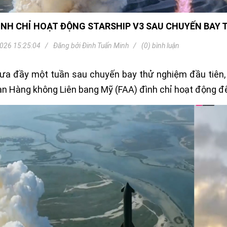
Khóa
Faster
ÌNH CHỈ HOẠT ĐỘNG STARSHIP V3 SAU CHUYẾN BAY 
THIẾT
BỊ
BÁO
026 15:25:04
Đăng bởi
Đinh Tuấn Minh
(0) bình luận
CHÁY
KHÓA
ưa đầy một tuần sau chuyến bay thử nghiệm đầu tiên, 
THÔNG
MINH
n Hàng không Liên bang Mỹ (FAA) đình chỉ hoạt động để
Faster
Lock
FASTER
HUAWEI