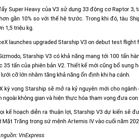
ẩy Super Heavy của V3 sử dụng 33 động cơ Raptor 3, tạo
ơn gần 10% so với thế hệ trước. Trong khi đó, tàu Shi
n 1,5 triệu kg.
izmodo, Starship V3 có khả năng mang tới 100 tấn hàn
 35 tấn của phiên bản V2. Thiết kế mới cũng bổ sung hệ
 lưới cỡ lớn nhằm tăng khả năng ổn định khi hạ cánh.
 kỳ vọng Starship sẽ mở ra kỷ nguyên mới cho ngành d
 ngoài không gian và hiện thực hóa tham vọng đưa con 
i kế hoạch diễn ra thuận lợi, Starship V3 dự kiến sẽ 
 Mặt Trăng trong sứ mệnh Artemis IV vào cuối năm 202
h nguồn: VnExpress