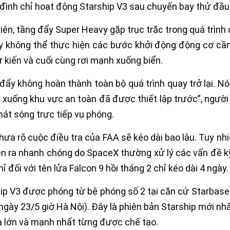
iên, tầng đẩy Super Heavy gặp trục trặc trong quá trình 
y không thể thực hiện các bước khởi động động cơ cầ
 kiến và cuối cùng rơi mạnh xuống biển.
đẩy không hoàn thành toàn bộ quá trình quay trở lại. 
i xuống khu vực an toàn đã được thiết lập trước”, ngườ
hát sóng trực tiếp vụ phóng.
hưa rõ cuộc điều tra của FAA sẽ kéo dài bao lâu. Tuy nhi
ễn ra nhanh chóng do SpaceX thường xử lý các vấn đề kỹ
hỉ đối với tên lửa Falcon 9 hồi tháng 2 chỉ kéo dài 4 ngày.
ip V3 được phóng từ bệ phóng số 2 tại căn cứ Starba
ngày 23/5 giờ Hà Nội). Đây là phiên bản Starship mới n
a lớn và mạnh nhất từng được chế tạo.