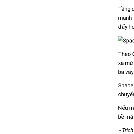
Tầng đ
mạnh h
đẩy hơ
Theo G
xa mức
ba vây
SpaceX
chuyển
Nếu mọ
bề mặt
- Tríc