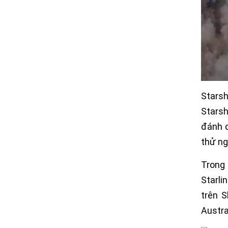
Starsh
Starsh
đánh d
thử ng
Trong 
Starli
trên S
Austra