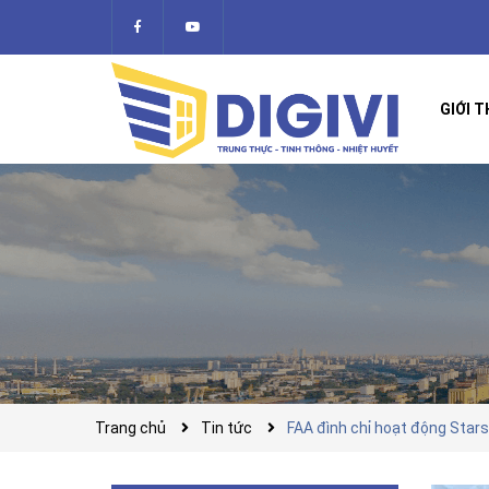
GIỚI T
Trang chủ
Tin tức
FAA đình chỉ hoạt động Star