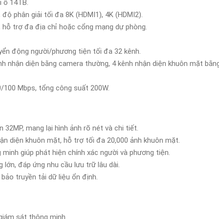
i ổ 14TB.
 độ phân giải tối đa 8K (HDMI1), 4K (HDMI2).
 hỗ trợ đa địa chỉ hoặc cổng mạng dự phòng.
uyển động người/phương tiện tối đa 32 kênh.
ênh nhận diện bằng camera thường, 4 kênh nhận diện khuôn mặt bằ
0/100 Mbps, tổng công suất 200W.
n 32MP, mang lại hình ảnh rõ nét và chi tiết.
ận diện khuôn mặt, hỗ trợ tối đa 20,000 ảnh khuôn mặt.
 minh giúp phát hiện chính xác người và phương tiện.
 lớn, đáp ứng nhu cầu lưu trữ lâu dài.
bảo truyền tải dữ liệu ổn định.
 giám sát thông minh.