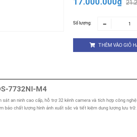
17.000.000₫
Khóa
21.
Faster
THIẾT
BỊ
Số lượng:
BÁO
CHÁY
KHÓA
THÊM VÀO GIỎ 
THÔNG
MINH
Faster
Lock
FASTER
 DS-7732NI-M4
HUAWEI
ám sát an ninh cao cấp, hỗ trợ 32 kênh camera và tích hợp công nghệ t
bảo chất lượng hình ảnh xuất sắc và tiết kiệm dung lượng lưu trữ.