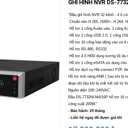
GHI HÌNH NVR DS-773
CAMERA
-
"Đầu ghi hình NVR 32 kênh - 4 ổ c
BÁO
Chuẩn nén H.265, H265+, H.264, 
ĐỘNG
Hỗ trợ 1 cổng Audio vào, 1 cổng Au
Camera
Camera
Hỗ trợ 2 cổng USB 2.0, 1 cổng US
Hikvision
Tiandy
Hỗ trợ 16 cổng báo động vào và 9
THIẾT
Hỗ trợ RS-485, RS232
BỊ
Hỗ trợ 4 ổ HDD dung lượng tối đa 
HỌP
TRỰC
Hỗ trợ 1 cổng eSATA sử dụng cho g
TUYẾN
Hỗ trợ dịch vụ Hik-connect P2P, t
Maxhub
Hỗ trợ tính năng ANR ( Sau khi bị mấ
Màn
đoạn dữ liệu khi bị mất kết nối từ 
hình
MAXHUB
Nguồn điện 100~240VAC.
M27
Đầu DS-7732NI-M4/16P hỗ trợ 16 c
công suất 200W."
THIẾT
BỊ
- Bảo hành: 24 tháng
THÔNG
- Liên hệ ngay để được giá tốt
MINH
HOMEGY