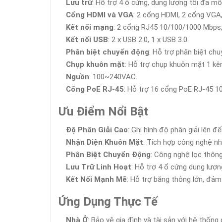
Lưu trữ
: Hỗ trợ 4 ổ cứng, dung lượng tối đa mỗ
Cổng HDMI và VGA
: 2 cổng HDMI, 2 cổng VGA,
Kết nối mạng
: 2 cổng RJ45 10/100/1000 Mbps,
Kết nối USB
: 2 x USB 2.0, 1 x USB 3.0.
Phân biệt chuyển động
: Hỗ trợ phân biệt ch
Chụp khuôn mặt
: Hỗ trợ chụp khuôn mặt 1 k
Nguồn
: 100~240VAC.
Cổng PoE RJ-45
: Hỗ trợ 16 cổng PoE RJ-45 1
Ưu Điểm Nổi Bật
Độ Phân Giải Cao
: Ghi hình độ phân giải lên đế
Nhận Diện Khuôn Mặt
: Tích hợp công nghệ nh
Phân Biệt Chuyển Động
: Công nghệ lọc thông
Lưu Trữ Linh Hoạt
: Hỗ trợ 4 ổ cứng dung lượng
Kết Nối Mạnh Mẽ
: Hỗ trợ băng thông lớn, đảm 
Ứng Dụng Thực Tế
Nhà Ở
: Bảo vệ gia đình và tài sản với hệ thống