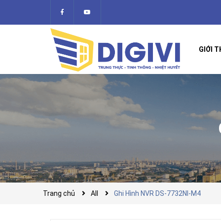
GIỚI T
Trang chủ
All
Ghi Hình NVR DS-7732NI-M4