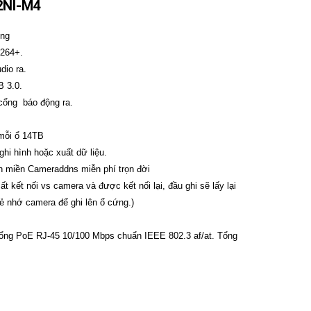
2NI-M4
ứng
H264+.
dio ra.
B 3.0.
 cổng báo động ra.
mỗi ổ 14TB
hi hình hoặc xuất dữ liệu.
ên miền Cameraddns miễn phí trọn đời
t kết nối vs camera và được kết nối lại, đầu ghi sẽ lấy lại
thẻ nhớ camera để ghi lên ổ cứng.)
ổng PoE RJ-45 10/100 Mbps chuẩn IEEE 802.3 af/at. Tổng