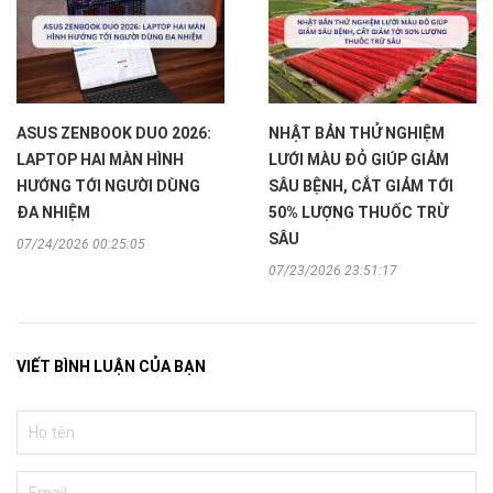
ASUS ZENBOOK DUO 2026:
NHẬT BẢN THỬ NGHIỆM
LAPTOP HAI MÀN HÌNH
LƯỚI MÀU ĐỎ GIÚP GIẢM
HƯỚNG TỚI NGƯỜI DÙNG
SÂU BỆNH, CẮT GIẢM TỚI
ĐA NHIỆM
50% LƯỢNG THUỐC TRỪ
SÂU
07/24/2026 00:25:05
07/23/2026 23:51:17
VIẾT BÌNH LUẬN CỦA BẠN