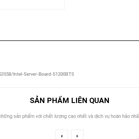
Khóa
Faster
THIẾT
BỊ
BÁO
CHÁY
KHÓA
THÔNG
MINH
Faster
Lock
s/53558/Intel-Server-Board-S1200BTS
FASTER
HUAWEI
SẢN PHẨM LIÊN QUAN
những sản phẩm với chất lượng cao nhất và dịch vụ hoàn hảo nhấ