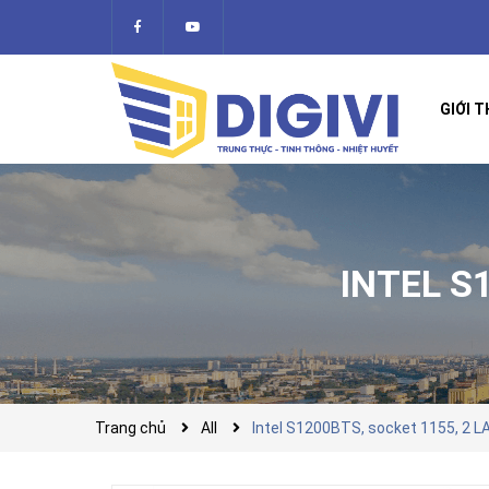
GIỚI T
INTEL S
Trang chủ
All
Intel S1200BTS, socket 1155, 2 