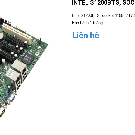
INTEL S1200BTS, SOC
CAMERA
-
Intel S1200BTS, socket 1155, 2 L
BÁO
Bảo hành 1 tháng
ĐỘNG
Liên hệ
Camera
Camera
Hikvision
Tiandy
THIẾT
BỊ
HỌP
TRỰC
TUYẾN
Maxhub
Màn
hình
MAXHUB
M27
THIẾT
BỊ
THÔNG
MINH
HOMEGY