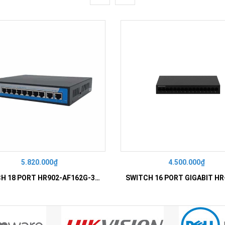
5.820.000₫
4.500.000₫
SWITCH 18 PORT HR902-AF162G-300 – Switch PoE 16 Cổng