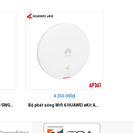
4.250.000₫
42
SWITCH 16 PORT GIGABIT HR-SWG00160
Bộ phát sóng Wifi 6 HUAWEI eKit AP361