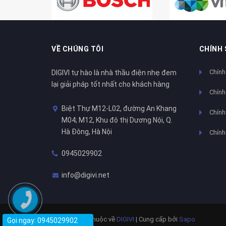
VỀ CHÚNG TÔI
CHÍNH
Chính
DIGIVI tự hào là nhà thầu điện nhẹ đem
lại giải pháp tốt nhất cho khách hàng
Chính
Biệt Thự M12-L02, đường An Khang
Chính 
M04; M12, Khu đô thị Dương Nội, Q.
Hà Đông, Hà Nội
Chính
0945029902
info@digivi.net
© Bản quyền thuộc về
DIGIVI
|
Cung cấp bởi
Sapo
Gọi ngay: 0945029902