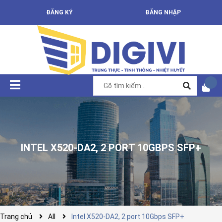
ĐĂNG KÝ
ĐĂNG NHẬP
INTEL X520-DA2, 2 PORT 10GBPS SFP+
Trang chủ
All
Intel X520-DA2, 2 port 10Gbps SFP+