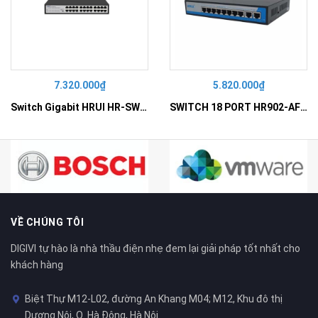
7.320.000₫
5.820.000₫
Switch Gigabit HRUI HR-SWG10240D
SWITCH 18 PORT HR902-AF162G-300 – Switch PoE 16 Cổng
VỀ CHÚNG TÔI
DIGIVI tự hào là nhà thầu điện nhẹ đem lại giải pháp tốt nhất cho
khách hàng
Biệt Thự M12-L02, đường An Khang M04; M12, Khu đô thị
Dương Nội, Q. Hà Đông, Hà Nội