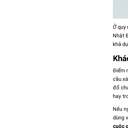
Ở quy 
Nhật B
khả dụ
Khác
Điểm n
cầu xá
đổ chu
hay tr
Nếu ng
dùng v
cuộc g