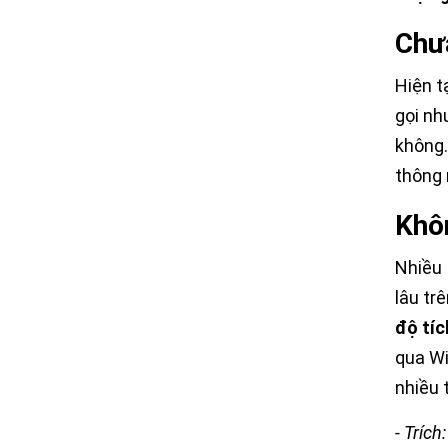
Chưa
Hiện t
gọi nh
không.
thông 
Khôn
Nhiều 
lâu tr
độ tíc
qua Wi
nhiều t
- Trích