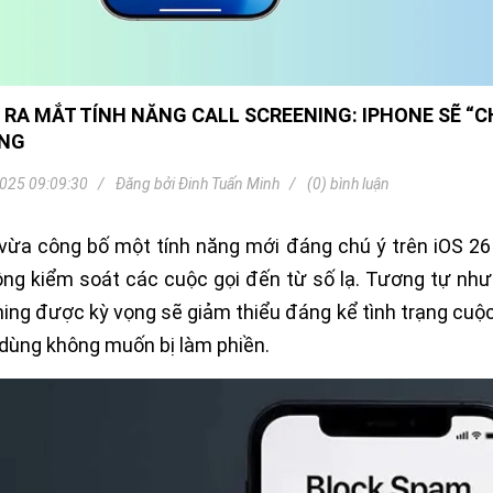
Khóa
Faster
THIẾT
BỊ
BÁO
6 RA MẮT TÍNH NĂNG CALL SCREENING: IPHONE SẼ “C
CHÁY
NG
KHÓA
THÔNG
025 09:09:30
Đăng bởi
Đinh Tuấn Minh
(0) bình luận
MINH
Faster
vừa công bố một tính năng mới đáng chú ý trên iOS 2
Lock
ng kiểm soát các cuộc gọi đến từ số lạ. Tương tự như L
FASTER
ing được kỳ vọng sẽ giảm thiểu đáng kể tình trạng cuộc 
HUAWEI
dùng không muốn bị làm phiền.