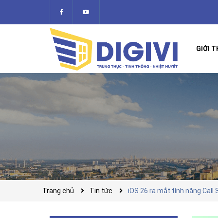
GIỚI T
Trang chủ
Tin tức
iOS 26 ra mắt tính năng Call 