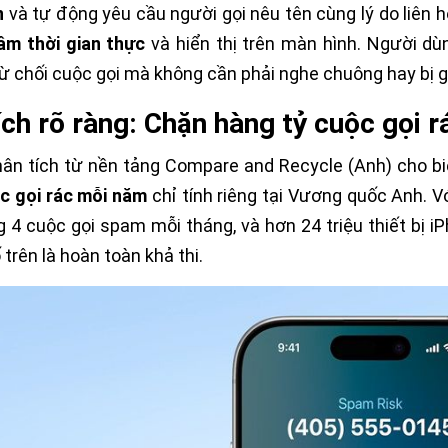
n
và tự động yêu cầu người gọi nêu tên cùng lý do liên 
âm thời gian thực
và hiển thị trên màn hình. Người dù
ừ chối cuộc gọi mà không cần phải nghe chuông hay bị g
ích rõ ràng: Chặn hàng tỷ cuộc gọi 
ân tích từ nền tảng Compare and Recycle (Anh) cho biế
c gọi rác mỗi năm
chỉ tính riêng tại Vương quốc Anh. V
 4 cuộc gọi spam mỗi tháng, và hơn 24 triệu thiết bị i
 trên là hoàn toàn khả thi.