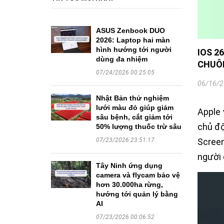
ASUS Zenbook DUO
2026: Laptop hai màn
hình hướng tới người
IOS 2
dùng đa nhiệm
CHUÔ
07/24/2026 00:25:05
06/16/2
Nhật Bản thử nghiệm
lưới màu đỏ giúp giảm
Apple 
sâu bệnh, cắt giảm tới
chủ độ
50% lượng thuốc trừ sâu
Screen
07/23/2026 23:51:17
người 
Tây Ninh ứng dụng
camera và flycam bảo vệ
hơn 30.000ha rừng,
hướng tới quản lý bằng
AI
07/23/2026 00:06:52