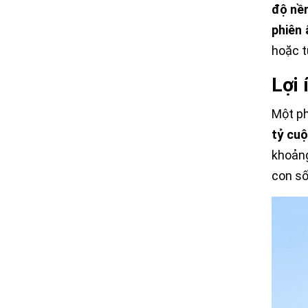
độ nề
phiên 
hoặc t
Lợi 
Một ph
tỷ cuộ
khoảng
con số