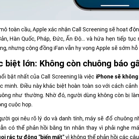
mô toàn cầu, Apple xác nhận Call Screening sẽ hoạt độn
ản, Hàn Quốc, Pháp, Đức, Ấn Độ… và hứa hẹn tiếp tục 
ng, nhưng cộng đồng iFan vẫn hy vọng Apple sẽ sớm hỗ tr
 biệt lớn: Không còn chuông báo gâ
ổi bật nhất của Call Screening là việc
iPhone sẽ không
c minh. Điều này khác biệt hoàn toàn so với cách cảnh
ông như thường. Nhờ đó, người dùng không còn bị làm
ong cuộc họp.
ười gọi nêu rõ lý do và danh tính, máy sẽ đổ chuông 
ẫn có thể phản hồi bằng tin nhắn thay vì phải nghe má
ọi rác tự động "biến mất"
vì không thể phản hồi các câu