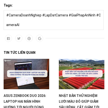
Tags:
#CameraDoanhNghiep #LapDatCamera #GiaiPhapAnNinh #C
ameraAI
TIN TỨC LIÊN QUAN
ASUS ZENBOOK DUO 2026:
NHẬT BẢN THỬ NGHIỆM
LAPTOP HAI MÀN HÌNH
LƯỚI MÀU ĐỎ GIÚP GIẢM
HƯỚNG TỚI NGƯỜI DÙNG
SÂU BỆNH, CẮT GIẢM TỚI