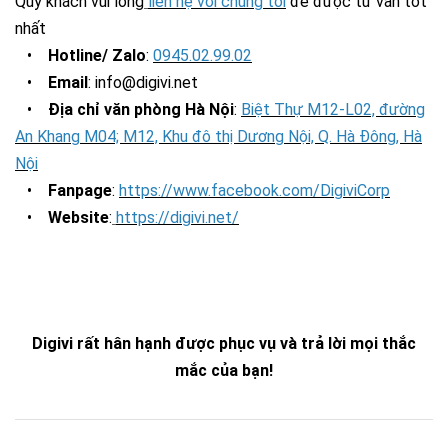
Quý khách vui lòng
liên hệ với chúng tôi
để được tư vấn tốt
nhất
•
Hotline/ Zalo
:
0945.02.99.02
•
Email
: info@digivi.net
•
Địa chỉ văn phòng Hà Nội
:
Biệt Thự M12-L02, đường
An Khang M04; M12, Khu đô thị Dương Nội, Q. Hà Đông, Hà
Nội
•
Fanpage
:
https://www.facebook.com/DigiviCorp
•
Website
:
https://digivi.net/
Digivi rất hân hạnh được phục vụ và trả lời mọi thắc
mắc của bạn!