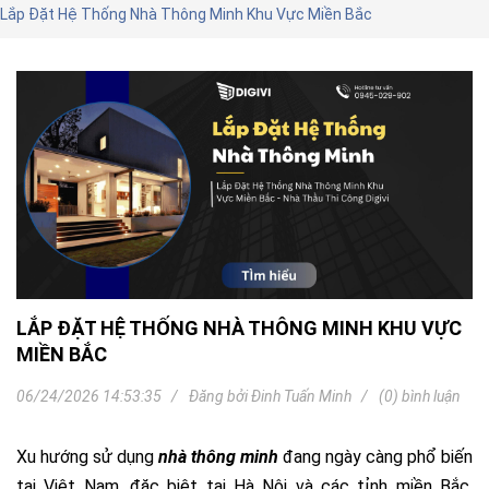
Lắp Đặt Hệ Thống Nhà Thông Minh Khu Vực Miền Bắc
LẮP ĐẶT HỆ THỐNG NHÀ THÔNG MINH KHU VỰC
MIỀN BẮC
06/24/2026 14:53:35
Đăng bởi
Đinh Tuấn Minh
(0) bình luận
Xu hướng sử dụng
nhà thông minh
đang ngày càng phổ biến
tại Việt Nam, đặc biệt tại Hà Nội và các tỉnh miền Bắc.