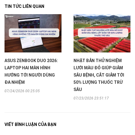
TIN TỨC LIÊN QUAN
ASUS ZENBOOK DUO 2026:
NHẬT BẢN THỬ NGHIỆM
LAPTOP HAI MÀN HÌNH
LƯỚI MÀU ĐỎ GIÚP GIẢM
HƯỚNG TỚI NGƯỜI DÙNG
SÂU BỆNH, CẮT GIẢM TỚI
ĐA NHIỆM
50% LƯỢNG THUỐC TRỪ
SÂU
07/24/2026 00:25:05
07/23/2026 23:51:17
VIẾT BÌNH LUẬN CỦA BẠN