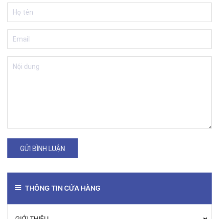
GỬI BÌNH LUẬN
THÔNG TIN CỬA HÀNG
GIỚI THIỆU