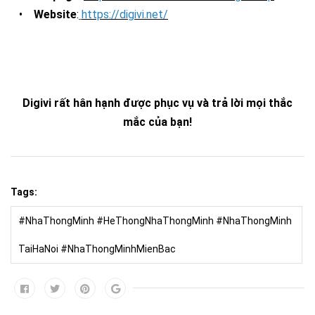
•
Website
:
https://digivi.net/
Digivi rất hân hạnh được phục vụ và trả lời mọi thắc
mắc của bạn!
Tags:
#NhaThongMinh #HeThongNhaThongMinh #NhaThongMinh
TaiHaNoi #NhaThongMinhMienBac