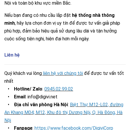
Nội và toàn bộ khu vực miền Bắc.
Nếu bạn đang có nhu cầu lắp đặt
hệ thống nhà thông
minh
, hãy lựa chọn đơn vị uy tín để được tư vấn giải pháp
phù hợp, đảm bảo hiệu quả sử dụng lâu dài và tận hưởng
cuộc sống tiện nghi, hiện đại hơn mỗi ngày.
Liên hệ
Quý khách vui lòng
liên hệ với chúng tôi
để được tư vấn tốt
nhất
•
Hotline/ Zalo
:
0945.02.99.02
•
Email
: info@digivi.net
•
Địa chỉ văn phòng Hà Nội
:
Biệt Thự M12-L02, đường
An Khang M04; M12, Khu đô thị Dương Nội, Q. Hà Đông, Hà
Nội
•
Fanpage
:
https://www.facebook.com/DigiviCorp