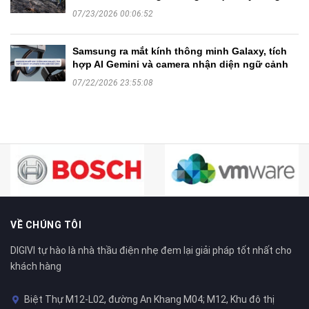
07/23/2026 00:06:52
Samsung ra mắt kính thông minh Galaxy, tích
hợp AI Gemini và camera nhận diện ngữ cảnh
07/22/2026 23:55:08
VỀ CHÚNG TÔI
DIGIVI tự hào là nhà thầu điện nhẹ đem lại giải pháp tốt nhất cho
khách hàng
Biệt Thự M12-L02, đường An Khang M04; M12, Khu đô thị