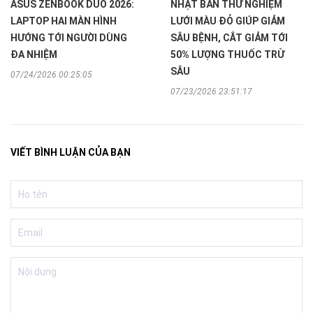
ASUS ZENBOOK DUO 2026:
NHẬT BẢN THỬ NGHIỆM
LAPTOP HAI MÀN HÌNH
LƯỚI MÀU ĐỎ GIÚP GIẢM
HƯỚNG TỚI NGƯỜI DÙNG
SÂU BỆNH, CẮT GIẢM TỚI
ĐA NHIỆM
50% LƯỢNG THUỐC TRỪ
SÂU
07/24/2026 00:25:05
07/23/2026 23:51:17
VIẾT BÌNH LUẬN CỦA BẠN