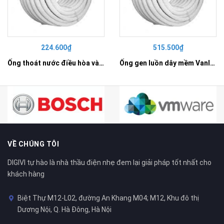
224.600₫
515.500₫
Ống thoát nước điều hòa và tưới tiêu D25 - SP9025DH
Ống gen luồn dây mềm Vanlock D50 - VL9050CL
VỀ CHÚNG TÔI
DIGIVI tự hào là nhà thầu điện nhẹ đem lại giải pháp tốt nhất cho
khách hàng
Biệt Thự M12-L02, đường An Khang M04; M12, Khu đô thị
Dương Nội, Q. Hà Đông, Hà Nội