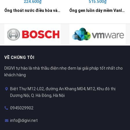
224.600₫
515.500₫
Ống thoát nước điều hòa và tưới tiêu D25 - SP9025DH
Ống gen luồn dây mềm Vanlock D50 - VL9050CL
VỀ CHÚNG TÔI
DIGIVI tự hào là nhà thầu điện nhẹ đem lại giải pháp tốt nhất cho
khách hàng
Biệt Thự M12-L02, đường An Khang M04; M12, Khu đô thị
Dương Nội, Q. Hà Đông, Hà Nội
0945029902
info@digivi.net