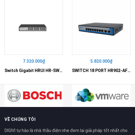
7.320.000₫
5.820.000₫
Switch Gigabit HRUI HR-SWG10240D
SWITCH 18 PORT HR902-AF162G-300 – Switch PoE 16 Cổng
VỀ CHÚNG TÔI
DIGIVI tự hào là nhà thầu điện nhẹ đem lại giải pháp tốt nhất cho