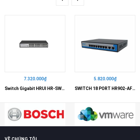
7.320.000₫
5.820.000₫
Switch Gigabit HRUI HR-SWG10240D
SWITCH 18 PORT HR902-AF162G-300 – Switch PoE 16 Cổng
VỀ CHÚNG TÔI