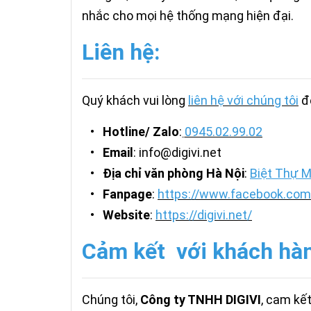
nhắc cho mọi hệ thống mạng hiện đại.
Liên hệ:
Quý khách vui lòng
liên hệ với chúng tôi
đ
•
Hotline/ Zalo
:
0945.02.99.02
•
Email
: info@digivi.net
•
Địa chỉ văn phòng Hà Nội
:
Biệt Thự M
•
Fanpage
:
https://www.facebook.com/
•
Website
:
https://digivi.net/
Cảm kết với khách hà
Chúng tôi,
Công ty TNHH DIGIVI
, cam kế