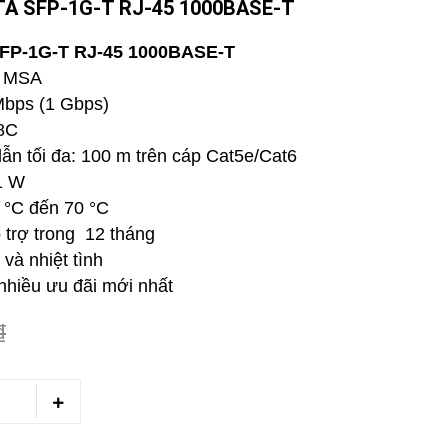
A SFP-1G-T RJ-45 1000BASE-T
FP-1G-T RJ-45 1000BASE-T
P MSA
bps (1 Gbps)
8C
n tối đa: 100 m trên cáp Cat5e/Cat6
1 W
 °C đến 70 °C
 trợ trong 12 tháng
và nhiệt tình
nhiều ưu đãi mới nhất
₫