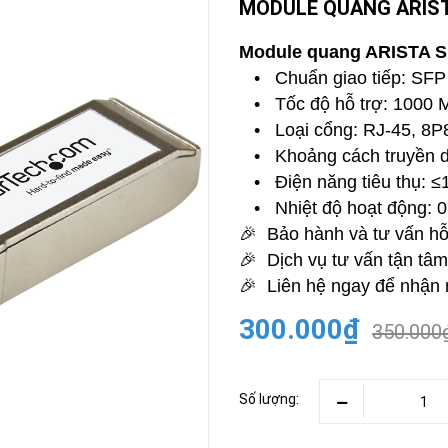
MODULE QUANG ARIST
CAMERA
-
Module quang ARISTA S
BÁO
• Chuẩn giao tiếp: SF
ĐỘNG
• Tốc độ hỗ trợ: 1000 M
Camera
Camera
• Loại cổng: RJ-45, 8P
Hikvision
Tiandy
• Khoảng cách truyền dẫ
THIẾT
• Điện năng tiêu thụ: ≤
BỊ
HỌP
• Nhiệt độ hoạt động: 0
TRỰC
🎉 Bảo hành và tư vấn hỗ
TUYẾN
🎉 Dịch vụ tư vấn tận tâm 
Maxhub
Màn
🎉 Liên hệ ngay để nhận 
hình
MAXHUB
300.000₫
350.000
M27
THIẾT
BỊ
THÔNG
Số lượng:
MINH
HOMEGY