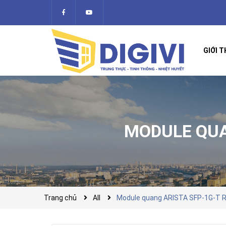
GIỚI T
MODULE QUA
Trang chủ
All
Module quang ARISTA SFP-1G-T 