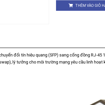
Khóa
THÊM VÀO GIỎ 
Faster
THIẾT
BỊ
BÁO
CHÁY
KHÓA
THÔNG
MINH
Faster
Lock
 chuyển đổi tín hiệu quang (SFP) sang cổng đồng RJ-45
FASTER
-swap), lý tưởng cho môi trường mạng yêu cầu linh hoạt 
HUAWEI