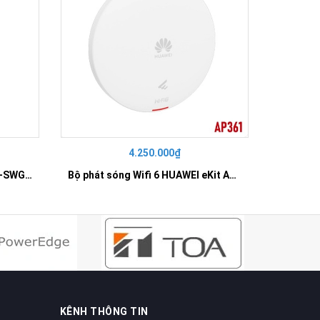
4.250.000₫
42
SWITCH 16 PORT GIGABIT HR-SWG00160
Bộ phát sóng Wifi 6 HUAWEI eKit AP361
KÊNH THÔNG TIN