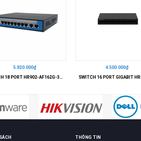
5.820.000₫
4.500.000₫
SWITCH 18 PORT HR902-AF162G-300 – Switch PoE 16 Cổng
 SÁCH
THÔNG TIN