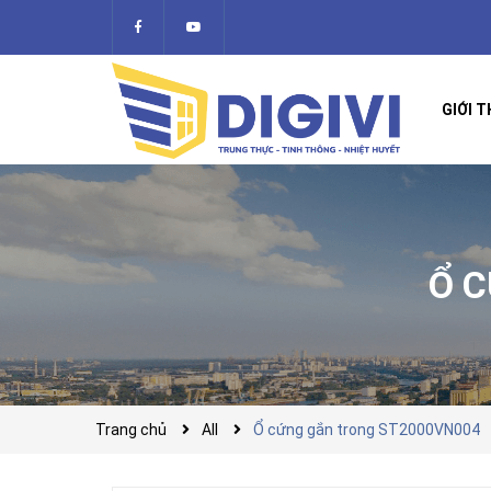
GIỚI T
Ổ 
Trang chủ
All
Ổ cứng gắn trong ST2000VN004