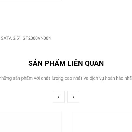
Khóa
Faster
THIẾT
BỊ
BÁO
CHÁY
m SATA 3.5"_ST2000VN004
KHÓA
THÔNG
MINH
Faster
SẢN PHẨM LIÊN QUAN
Lock
FASTER
những sản phẩm với chất lượng cao nhất và dịch vụ hoàn hảo nhấ
HUAWEI