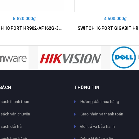
5.820.000₫
4.500.000₫
SWITCH 18 PORT HR902-AF162G-300 – Switch PoE 16 Cổng
 SÁCH
THÔNG TIN
 sách thanh toán
Hướng dẫn mua hàng
 sách vận chuyển
Giao nhận và thanh toán
sách đổi trả
Đổi trả và bảo hành
 sách bảo hành
Đăng kí thành viên