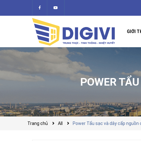
GIỚI T
POWER TẨU
Trang chủ
All
Power Tẩu sạc và dây cấp nguồn