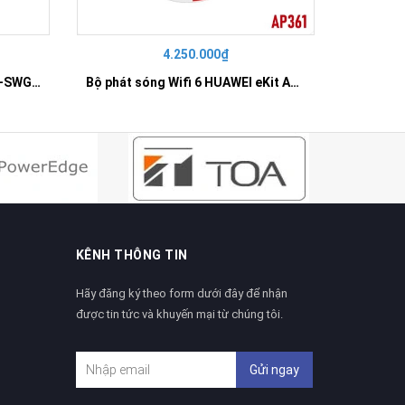
4.250.000₫
42
SWITCH 16 PORT GIGABIT HR-SWG00160
Bộ phát sóng Wifi 6 HUAWEI eKit AP361
KÊNH THÔNG TIN
Hãy đăng ký theo form dưới đây để nhận
được tin tức và khuyến mại từ chúng tôi.
Gửi ngay