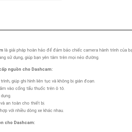
Khóa
Faster
THIẾT
BỊ
BÁO
CHÁY
KHÓA
THÔNG
MINH
am
là giải pháp hoàn hảo để đảm bảo chiếc camera hành trình của bạ
 dàng sử dụng, giúp bạn yên tâm trên mọi nẻo đường.
Faster
Lock
 cấp nguồn cho Dashcam:
FASTER
nh, giúp ghi hình liên tục và không bị gián đoạn.
ắm vào cổng tẩu thuốc trên ô tô.
HUAWEI
 dụng.
và an toàn cho thiết bị.
 hợp với nhiều dòng xe khác nhau.
ồn cho Dashcam: