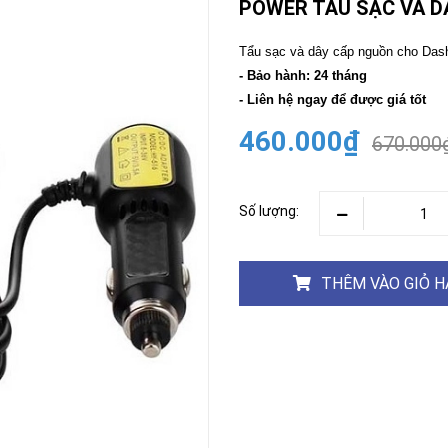
POWER TẨU SẠC VÀ 
CAMERA
-
Tẩu sạc và dây cấp nguồn cho Da
BÁO
- Bảo hành: 24 tháng
ĐỘNG
- Liên hệ ngay để được giá tốt
Camera
Camera
Hikvision
460.000₫
Tiandy
670.000
THIẾT
BỊ
HỌP
Số lượng:
TRỰC
TUYẾN
Maxhub
Màn
THÊM VÀO GIỎ 
hình
MAXHUB
M27
THIẾT
BỊ
THÔNG
MINH
HOMEGY