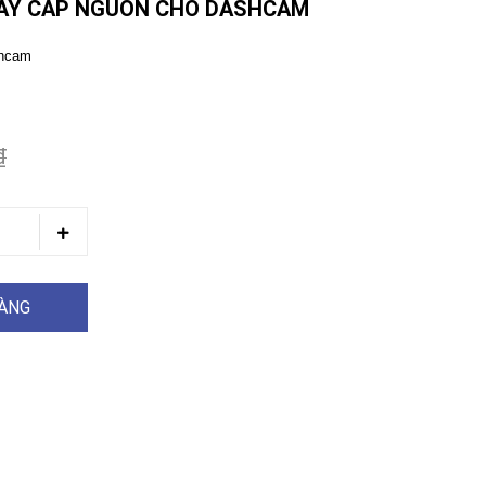
DÂY CẤP NGUỒN CHO DASHCAM
shcam
₫
HÀNG