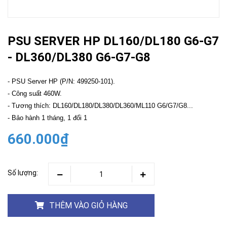
PSU SERVER HP DL160/DL180 G6-G7
- DL360/DL380 G6-G7-G8
- PSU Server HP (P/N: 499250-101).
- Công suất 460W.
- Tương thích: DL160/DL180/DL380/DL360/ML110 G6/G7/G8...
- Bảo hành 1 tháng, 1 đổi 1
660.000₫
Số lượng:
THÊM VÀO GIỎ HÀNG