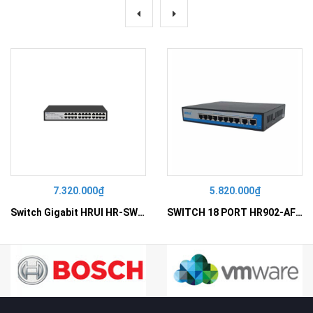
7.320.000₫
5.820.000₫
Switch Gigabit HRUI HR-SWG10240D
SWITCH 18 PORT HR902-AF162G-300 – Switch PoE 16 Cổng