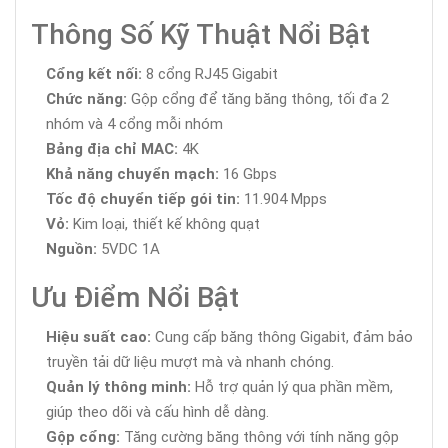
Thông Số Kỹ Thuật Nổi Bật
Cổng kết nối:
8 cổng RJ45 Gigabit
Chức năng:
Gộp cổng để tăng băng thông, tối đa 2
nhóm và 4 cổng mỗi nhóm
Bảng địa chỉ MAC:
4K
Khả năng chuyển mạch:
16 Gbps
Tốc độ chuyển tiếp gói tin:
11.904 Mpps
Vỏ:
Kim loại, thiết kế không quạt
Nguồn:
5VDC 1A
Ưu Điểm Nổi Bật
Hiệu suất cao:
Cung cấp băng thông Gigabit, đảm bảo
truyền tải dữ liệu mượt mà và nhanh chóng.
Quản lý thông minh:
Hỗ trợ quản lý qua phần mềm,
giúp theo dõi và cấu hình dễ dàng.
Gộp cổng:
Tăng cường băng thông với tính năng gộp