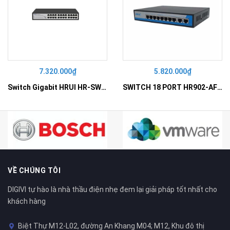
7.320.000₫
5.820.000₫
Switch Gigabit HRUI HR-SWG10240D
SWITCH 18 PORT HR902-AF162G-300 – Switch PoE 16 Cổng
VỀ CHÚNG TÔI
DIGIVI tự hào là nhà thầu điện nhẹ đem lại giải pháp tốt nhất cho
khách hàng
Biệt Thự M12-L02, đường An Khang M04; M12, Khu đô thị