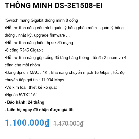
THÔNG MINH DS-3E1508-EI
"Switch mạng Gigabit thông minh 8 cổng
•Hỗ trợ tính năng cấu hình quản lý bằng phần mềm : quản lý băng
thông , nhật ký, upgrade firmware ...
•Hỗ trợ tính năng hiển thị sơ đồ mạng
•8 cổng RJ45 Gigabit
•Hỗ trợ tính năng gộp cổng để tăng băng thông : tối đa 2 nhóm và 4
cổng cho mỗi nhóm
•Bảng địa chỉ MAC : 4K , khả năng chuyển mạch 16 Gbps , tốc độ
chuyển tiếp gói tin : 11.904 Mpps
•Vỏ kim loại, thiết kế ko quạt
•Nguồn 5VDC 1A"
- Bảo hành: 24 tháng
- Liên hệ ngay để nhận được giá tốt
1.100.000₫
1.470.000₫