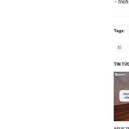
- Tríc
Tags:
TIN TỨ
ASUS Z