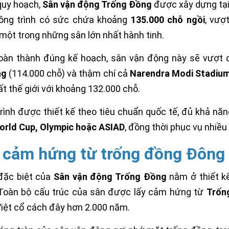
quy hoạch,
Sân vận động Trống Đồng
được xây dựng tại
Công trình có sức chứa khoảng
135.000 chỗ ngồi
, vượ
một trong những sân lớn nhất hành tinh.
oàn thành đúng kế hoạch, sân vận động này sẽ vượt
ng
(114.000 chỗ) và thậm chí cả
Narendra Modi Stadiu
ất thế giới với khoảng 132.000 chỗ.
rình được thiết kế theo tiêu chuẩn quốc tế, đủ khả nă
orld Cup, Olympic hoặc ASIAD
, đồng thời phục vụ nhiều 
 cảm hứng từ trống đồng Đông
đặc biệt của
Sân vận động Trống Đồng
nằm ở thiết k
Toàn bộ cấu trúc của sân được lấy cảm hứng từ
Trốn
iệt cổ cách đây hơn 2.000 năm.