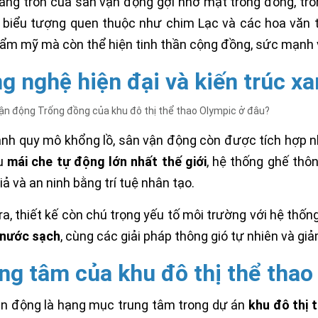
áng tròn của sân vận động gợi nhớ mặt trống đồng, trong 
biểu tượng quen thuộc như chim Lạc và các hoa văn t
hẩm mỹ mà còn thể hiện tinh thần cộng đồng, sức mạnh v
g nghệ hiện đại và kiến trúc x
nh quy mô khổng lồ, sân vận động còn được tích hợp nh
u
mái che tự động lớn nhất thế giới
, hệ thống ghế thô
iả và an ninh bằng trí tuệ nhân tạo.
ra, thiết kế còn chú trọng yếu tố môi trường với hệ thống
 nước sạch
, cùng các giải pháp thông gió tự nhiên và gi
ng tâm của khu đô thị thể thao
n động là hạng mục trung tâm trong dự án
khu đô thị 