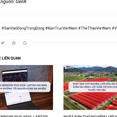
h nguồn: GenK
#SanVanDongTrongDong #KienTrucVietNam #TheThaoVietNam #
C LIÊN QUAN
ENBOOK DUO 2026: LAPTOP
NHẬT BẢN THỬ NGHIỆM LƯỚI 