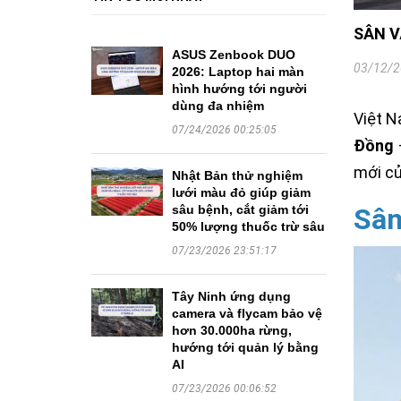
SÂN V
ASUS Zenbook DUO
03/12/2
2026: Laptop hai màn
hình hướng tới người
dùng đa nhiệm
Việt N
07/24/2026 00:25:05
Đồng
mới củ
Nhật Bản thử nghiệm
lưới màu đỏ giúp giảm
Sân
sâu bệnh, cắt giảm tới
50% lượng thuốc trừ sâu
07/23/2026 23:51:17
Tây Ninh ứng dụng
camera và flycam bảo vệ
hơn 30.000ha rừng,
hướng tới quản lý bằng
AI
07/23/2026 00:06:52