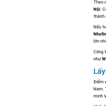
Theo 
Nội
. 
thành 
Nếu h
Nhưỡ
lớn nh
Công t
như
W
Lấy
Điểm 
Nam. 
minh V