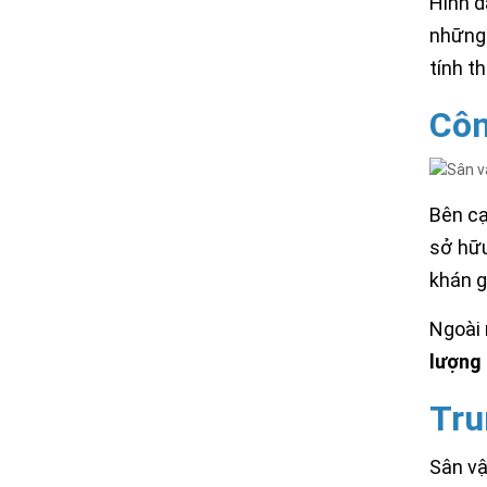
Hình d
những 
tính t
Côn
Bên cạ
sở hữ
khán g
Ngoài 
lượng
Tru
Sân vậ