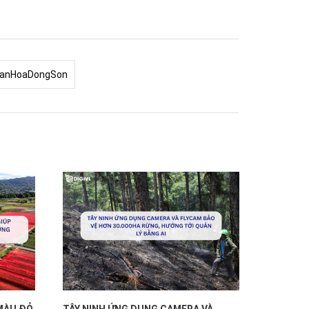
VanHoaDongSon
MÀU ĐỎ
TÂY NINH ỨNG DỤNG CAMERA VÀ