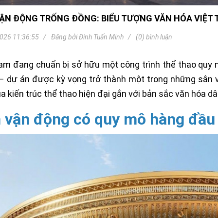
Khóa
Faster
ẬN ĐỘNG TRỐNG ĐỒNG: BIỂU TƯỢNG VĂN HÓA VIỆT T
THIẾT
BỊ
026 11:36:55
Đăng bởi
Đinh Tuấn Minh
(0) bình luận
BÁO
CHÁY
am đang chuẩn bị sở hữu một công trình thể thao quy
KHÓA
THÔNG
– dự án được kỳ vọng trở thành một trong những sân vậ
MINH
a kiến trúc thể thao hiện đại gắn với bản sắc văn hóa dâ
Faster
Lock
 vận động có quy mô hàng đầu 
FASTER
HUAWEI