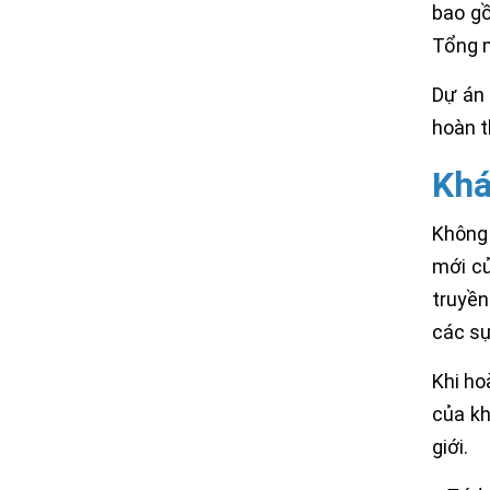
bao gồ
Tổng m
Dự án
hoàn t
Khá
Không 
mới củ
truyền
các sự
Khi ho
của kh
giới.