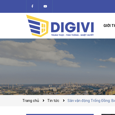
GIỚI T
Trang chủ
Tin tức
Sân vận động Trống Đồng: Biể