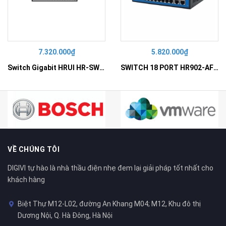
7.320.000₫
5.820.000₫
Switch Gigabit HRUI HR-SWG10240D
SWITCH 18 PORT HR902-AF162G-300 – Switch PoE 16 Cổng
VỀ CHÚNG TÔI
DIGIVI tự hào là nhà thầu điện nhẹ đem lại giải pháp tốt nhất cho
khách hàng
Biệt Thự M12-L02, đường An Khang M04; M12, Khu đô thị
Dương Nội, Q. Hà Đông, Hà Nội