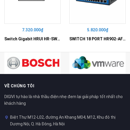
7.320.000₫
5.820.000₫
Switch Gigabit HRUI HR-SWG10240D
SWITCH 18 PORT HR902-AF162G-300 – Switch PoE 16 Cổng
VỀ CHÚNG TÔI
DIGIVI tự hào là nhà thầu điện nhẹ đem lại giải pháp tốt nhất cho
khách hàng
Biệt Thự M12-L02, đường An Khang M04; M12, Khu đô thị
Dương Nội, Q. Hà Đông, Hà Nội