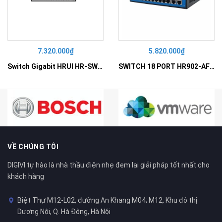
7.320.000₫
5.820.000₫
Switch Gigabit HRUI HR-SWG10240D
SWITCH 18 PORT HR902-AF162G-300 – Switch PoE 16 Cổng
VỀ CHÚNG TÔI
DIGIVI tự hào là nhà thầu điện nhẹ đem lại giải pháp tốt nhất cho
khách hàng
Biệt Thự M12-L02, đường An Khang M04; M12, Khu đô thị
Dương Nội, Q. Hà Đông, Hà Nội