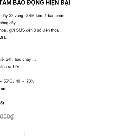
TÂM BÁO ĐỘNG HIỆN ĐẠI
ng dây 32 vùng GSM kèm 1 bàn phím
không dây
hoại, gửi SMS đến 3 số điện thoại
0MHz
 trễ, 24h, báo cháy …
 đầu ra 12V
 ～ 55°C / 40 ～ 70%
0mm
tốt
.000₫