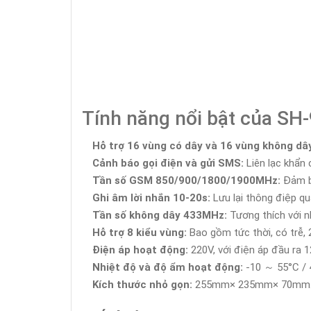
Tính năng nổi bật của S
Hỗ trợ 16 vùng có dây và 16 vùng không dâ
Cảnh báo gọi điện và gửi SMS:
Liên lạc khẩn 
Tần số GSM 850/900/1800/1900MHz:
Đảm bả
Ghi âm lời nhắn 10-20s:
Lưu lại thông điệp qu
Tần số không dây 433MHz:
Tương thích với nh
Hỗ trợ 8 kiểu vùng:
Bao gồm tức thời, có trễ, 2
Điện áp hoạt động:
220V, với điện áp đầu ra 
Nhiệt độ và độ ẩm hoạt động:
-10 ～ 55°C / 
Kích thước nhỏ gọn:
255mm× 235mm× 70mm