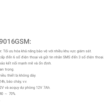
H-9016GSM:
y:
Tối ưu hóa khả năng bảo vệ với nhiều khu vực giám sát.
cấp đến 6 số điện thoại và gửi tin nhắn SMS đến 3 số điện thoại.
o kết nối mạnh mẽ và ổn định.
an trọng.
iều thiết bị không dây.
4h, báo cháy, v.v.
12V và acquy dự phòng 12V 7Ah.
40 ～ 70%.
.