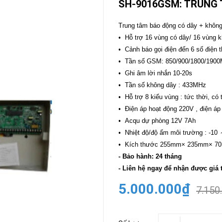
SH-9016GSM: TRUNG 
CAMERA
-
Trung tâm báo động có dây + khô
BÁO
• Hỗ trợ 16 vùng có dây/ 16 vùng 
ĐỘNG
• Cảnh báo gọi điện đến 6 số điện t
Camera
Camera
• Tần số GSM: 850/900/1800/190
Hikvision
Tiandy
• Ghi âm lời nhắn 10-20s
THIẾT
• Tần số không dây : 433MHz
BỊ
• Hỗ trợ 8 kiểu vùng : tức thời, có
HỌP
TRỰC
• Điện áp hoạt động 220V , điện áp
TUYẾN
• Acqu dự phòng 12V 7Ah
Maxhub
• Nhiệt độ/độ ẩm môi trường : -10
Màn
• Kích thước 255mm× 235mm× 7
hình
MAXHUB
- Bảo hành: 24 tháng
M27
- Liên hệ ngay để nhận được giá 
THIẾT
5.000.000₫
7.150
BỊ
THÔNG
MINH
HOMEGY