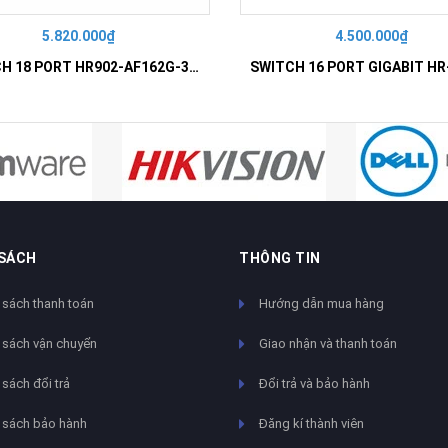
5.820.000₫
4.500.000₫
SWITCH 18 PORT HR902-AF162G-300 – Switch PoE 16 Cổng
 SÁCH
THÔNG TIN
 sách thanh toán
Hướng dẫn mua hàng
 sách vận chuyển
Giao nhận và thanh toán
sách đổi trả
Đổi trả và bảo hành
 sách bảo hành
Đăng kí thành viên