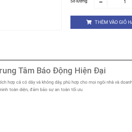
Số lượng:
Khóa
Faster
THIẾT
BỊ
THÊM VÀO GIỎ 
BÁO
CHÁY
KHÓA
THÔNG
MINH
Faster
Lock
Trung Tâm Báo Động Hiện Đại
FASTER
ch hợp cả có dây và không dây, phù hợp cho mọi ngôi nhà và doanh 
HUAWEI
ninh toàn diện, đảm bảo sự an toàn tối ưu.