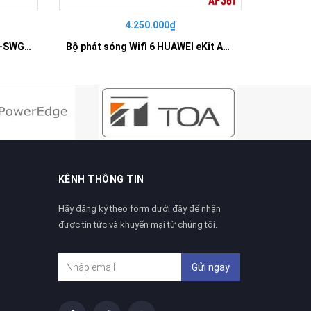
4.250.000₫
42
SWITCH 16 PORT GIGABIT HR-SWG00160
Bộ phát sóng Wifi 6 HUAWEI eKit AP361
KÊNH THÔNG TIN
Hãy đăng ký theo form dưới đây để nhận
được tin tức và khuyến mại từ chúng tôi.
Gửi ngay