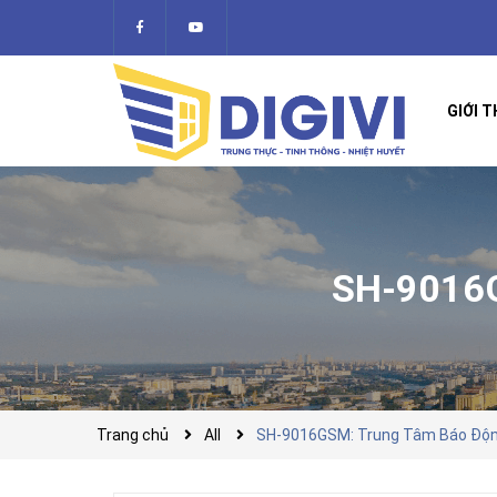
GIỚI T
SH-9016
Trang chủ
All
SH-9016GSM: Trung Tâm Báo Độn