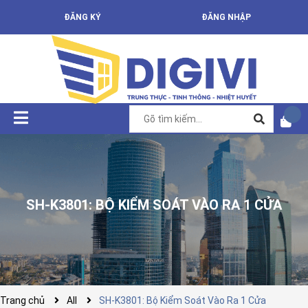
ĐĂNG KÝ
ĐĂNG NHẬP
SH-K3801: BỘ KIỂM SOÁT VÀO RA 1 CỬA
Trang chủ
All
SH-K3801: Bộ Kiểm Soát Vào Ra 1 Cửa