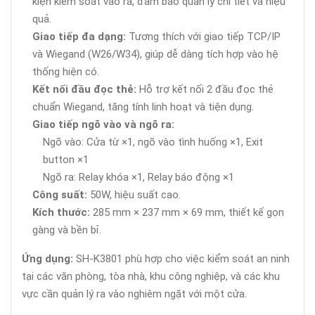
kiện kiểm soát vào ra, đảm bảo quản lý chi tiết và hiệu
quả.
Giao tiếp đa dạng:
Tương thích với giao tiếp TCP/IP
và Wiegand (W26/W34), giúp dễ dàng tích hợp vào hệ
thống hiện có.
Kết nối đầu đọc thẻ:
Hỗ trợ kết nối 2 đầu đọc thẻ
chuẩn Wiegand, tăng tính linh hoạt và tiện dụng.
Giao tiếp ngõ vào và ngõ ra:
Ngõ vào: Cửa từ ×1, ngõ vào tình huống ×1, Exit
button ×1
Ngõ ra: Relay khóa ×1, Relay báo động ×1
Công suất:
50W, hiệu suất cao.
Kích thước:
285 mm × 237 mm × 69 mm, thiết kế gọn
gàng và bền bỉ.
Ứng dụng:
SH-K3801 phù hợp cho việc kiểm soát an ninh
tại các văn phòng, tòa nhà, khu công nghiệp, và các khu
vực cần quản lý ra vào nghiêm ngặt với một cửa.