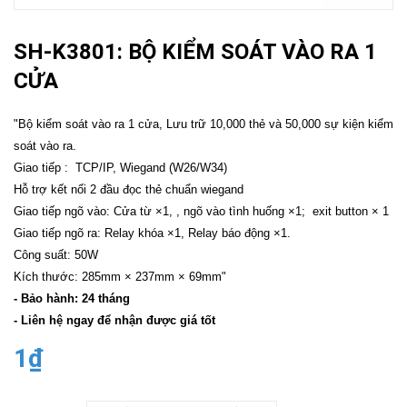
SH-K3801: BỘ KIỂM SOÁT VÀO RA 1
CỬA
"Bộ kiểm soát vào ra 1 cửa, Lưu trữ 10,000 thẻ và 50,000 sự kiện kiểm
soát vào ra.
Giao tiếp : TCP/IP, Wiegand (W26/W34)
Hỗ trợ kết nối 2 đầu đọc thẻ chuẩn wiegand
Giao tiếp ngõ vào: Cửa từ ×1, , ngõ vào tình huống ×1; exit button × 1
Giao tiếp ngõ ra: Relay khóa ×1, Relay báo động ×1.
Công suất: 50W
Kích thước: 285mm × 237mm × 69mm"
- Bảo hành: 24 tháng
- Liên hệ ngay để nhận được giá tốt
1₫