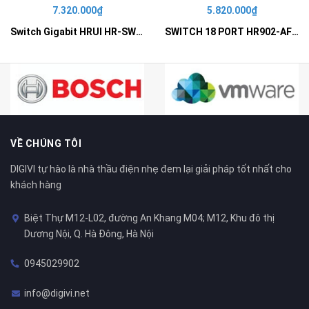
7.320.000₫
5.820.000₫
Switch Gigabit HRUI HR-SWG10240D
SWITCH 18 PORT HR902-AF162G-300 – Switch PoE 16 Cổng
VỀ CHÚNG TÔI
DIGIVI tự hào là nhà thầu điện nhẹ đem lại giải pháp tốt nhất cho
khách hàng
Biệt Thự M12-L02, đường An Khang M04; M12, Khu đô thị
Dương Nội, Q. Hà Đông, Hà Nội
0945029902
info@digivi.net