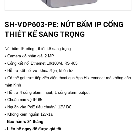
SH-VDP603-PE: NÚT BẤM IP CỔNG
THIẾT KẾ SANG TRỌNG
Nút bấm IP cổng , thiết kế sang trọng
• Camera độ phân giải 2 MP
• Cổng kết nối Ethernet 10/100M, RS 485
• Hỗ trợ kết nối với khóa điện, khóa từ
• Có thể gọi trực tiếp đến điện thoại qua App Hik-connect mà không cần
màn hình
• Hỗ trợ 4 cổng alarm input, 1 cổng alarm output
• Chuẩn bảo vệ IP 65
• Nguồn vào PoE tiêu chuẩn/ 12V DC
• Không kèm nguồn 12v•1a
- Bảo hành: 24 tháng
- Liên hệ ngay để được giá tốt