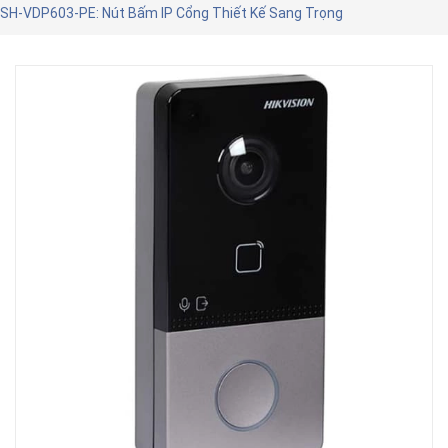
SH-VDP603-PE: Nút Bấm IP Cổng Thiết Kế Sang Trọng