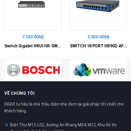
7.320.000₫
5.820.000₫
Switch Gigabit HRUI HR-SWG10240D
SWITCH 18 PORT HR902-AF162G-300 – Switch PoE 16 Cổng
VỀ CHÚNG TÔI
DIGIVI tự hào là nhà thầu điện nhẹ đem lại giải pháp tốt nhất cho
khách hàng
Biệt Thự M12-L02, đường An Khang M04; M12, Khu đô thị