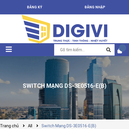
ĐĂNG KÝ
ĐĂNG NHẬP
SWITCH MẠNG DS-3E0516-E(B)
Trang chủ
All
Switch Mạng DS-3E0516-E(B)