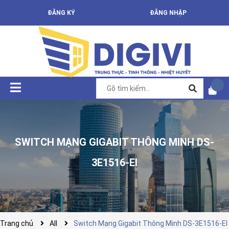
ĐĂNG KÝ
ĐĂNG NHẬP
SWITCH MẠNG GIGABIT THÔNG MINH DS-
3E1516-EI
Trang chủ
All
Switch Mạng Gigabit Thông Minh DS-3E1516-EI