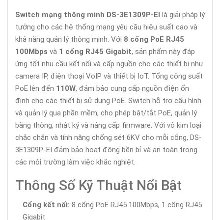
Switch mạng thông minh DS-3E1309P-EI
là giải pháp lý
tưởng cho các hệ thống mạng yêu cầu hiệu suất cao và
khả năng quản lý thông minh. Với
8 cổng PoE RJ45
100Mbps
và
1 cổng RJ45 Gigabit
, sản phẩm này đáp
ứng tốt nhu cầu kết nối và cấp nguồn cho các thiết bị như
camera IP, điện thoại VoIP và thiết bị IoT. Tổng công suất
PoE lên đến
110W
, đảm bảo cung cấp nguồn điện ổn
định cho các thiết bị sử dụng PoE. Switch hỗ trợ cấu hình
và quản lý qua phần mềm, cho phép bật/tắt PoE, quản lý
băng thông, nhật ký và nâng cấp firmware. Với vỏ kim loại
chắc chắn và tính năng chống sét 6KV cho mỗi cổng, DS-
3E1309P-EI đảm bảo hoạt động bền bỉ và an toàn trong
các môi trường làm việc khắc nghiệt.
Thông Số Kỹ Thuật Nổi Bật
Cổng kết nối:
8 cổng PoE RJ45 100Mbps, 1 cổng RJ45
Gigabit