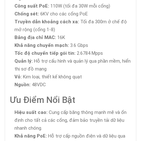
Công suất PoE:
110W (tối đa 30W mỗi cổng)
Chống sét:
6KV cho các cổng PoE
Truyền dẫn khoảng cách xa:
Tối đa 300m ở chế độ
mở rộng (cổng 1-8)
Bảng địa chỉ MAC:
16K
Khả năng chuyển mạch:
3.6 Gbps
Tốc độ chuyển tiếp gói tin:
2.6784 Mpps
Quản lý:
Hỗ trợ cấu hình và quản lý qua phần mềm, hiển
thị sơ đồ mạng
Vỏ:
Kim loại, thiết kế không quạt
Nguồn:
48VDC
Ưu Điểm Nổi Bật
Hiệu suất cao:
Cung cấp băng thông mạnh mẽ và ổn
định cho tất cả các cổng, đảm bảo truyền tải dữ liệu
nhanh chóng.
Khả năng PoE:
Hỗ trợ cấp nguồn điện và dữ liệu qua