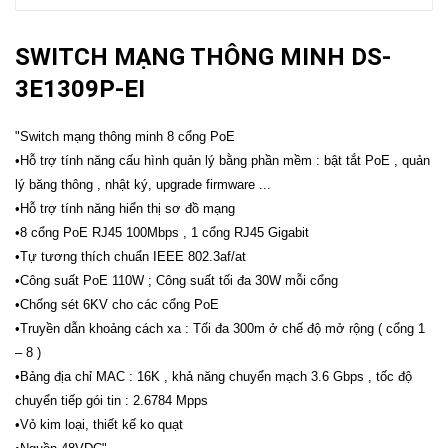
SWITCH MẠNG THÔNG MINH DS-
3E1309P-EI
"Switch mạng thông minh 8 cổng PoE
•Hỗ trợ tính năng cấu hình quản lý bằng phần mềm : bật tắt PoE , quản
lý băng thông , nhật ký, upgrade firmware ...
•Hỗ trợ tính năng hiển thị sơ đồ mạng
•8 cổng PoE RJ45 100Mbps , 1 cổng RJ45 Gigabit
•Tự tương thích chuẩn IEEE 802.3af/at
•Công suất PoE 110W ; Công suất tối đa 30W mỗi cổng
•Chống sét 6KV cho các cổng PoE
•Truyền dẫn khoảng cách xa : Tối đa 300m ở chế độ mở rộng ( cổng 1
– 8 )
•Bảng địa chỉ MAC : 16K , khả năng chuyển mạch 3.6 Gbps , tốc độ
chuyển tiếp gói tin : 2.6784 Mpps
•Vỏ kim loại, thiết kế ko quạt