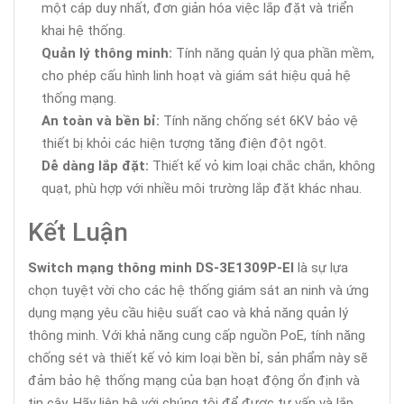
một cáp duy nhất, đơn giản hóa việc lắp đặt và triển
khai hệ thống.
Quản lý thông minh:
Tính năng quản lý qua phần mềm,
cho phép cấu hình linh hoạt và giám sát hiệu quả hệ
thống mạng.
An toàn và bền bỉ:
Tính năng chống sét 6KV bảo vệ
thiết bị khỏi các hiện tượng tăng điện đột ngột.
Dễ dàng lắp đặt:
Thiết kế vỏ kim loại chắc chắn, không
quạt, phù hợp với nhiều môi trường lắp đặt khác nhau.
Kết Luận
Switch mạng thông minh DS-3E1309P-EI
là sự lựa
chọn tuyệt vời cho các hệ thống giám sát an ninh và ứng
dụng mạng yêu cầu hiệu suất cao và khả năng quản lý
thông minh. Với khả năng cung cấp nguồn PoE, tính năng
chống sét và thiết kế vỏ kim loại bền bỉ, sản phẩm này sẽ
đảm bảo hệ thống mạng của bạn hoạt động ổn định và
tin cậy. Hãy liên hệ với chúng tôi để được tư vấn và lắp