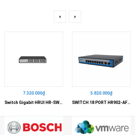
7.320.000₫
5.820.000₫
Switch Gigabit HRUI HR-SWG10240D
SWITCH 18 PORT HR902-AF162G-300 – Switch PoE 16 Cổng