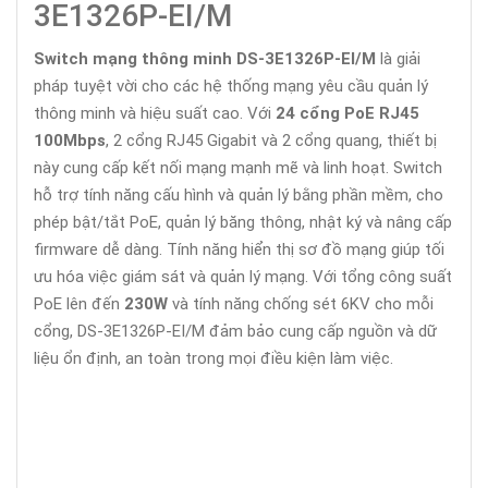
3E1326P-EI/M
Switch mạng thông minh DS-3E1326P-EI/M
là giải
pháp tuyệt vời cho các hệ thống mạng yêu cầu quản lý
thông minh và hiệu suất cao. Với
24 cổng PoE RJ45
100Mbps
, 2 cổng RJ45 Gigabit và 2 cổng quang, thiết bị
này cung cấp kết nối mạng mạnh mẽ và linh hoạt. Switch
hỗ trợ tính năng cấu hình và quản lý bằng phần mềm, cho
phép bật/tắt PoE, quản lý băng thông, nhật ký và nâng cấp
firmware dễ dàng. Tính năng hiển thị sơ đồ mạng giúp tối
ưu hóa việc giám sát và quản lý mạng. Với tổng công suất
PoE lên đến
230W
và tính năng chống sét 6KV cho mỗi
cổng, DS-3E1326P-EI/M đảm bảo cung cấp nguồn và dữ
liệu ổn định, an toàn trong mọi điều kiện làm việc.