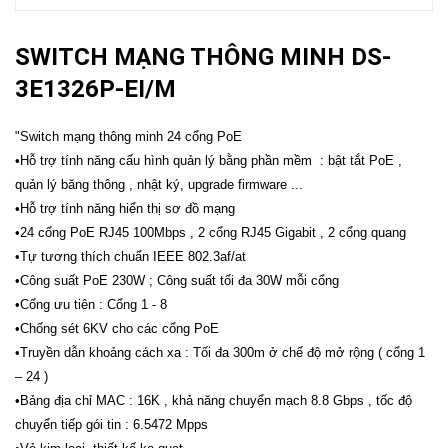
SWITCH MẠNG THÔNG MINH DS-
3E1326P-EI/M
"Switch mạng thông minh 24 cổng PoE
•Hỗ trợ tính năng cấu hình quản lý bằng phần mềm : bật tắt PoE ,
quản lý băng thông , nhật ký, upgrade firmware ...
•Hỗ trợ tính năng hiển thị sơ đồ mạng
•24 cổng PoE RJ45 100Mbps , 2 cổng RJ45 Gigabit , 2 cổng quang
•Tự tương thích chuẩn IEEE 802.3af/at
•Công suất PoE 230W ; Công suất tối đa 30W mỗi cổng
•Cổng ưu tiên : Cổng 1 - 8
•Chống sét 6KV cho các cổng PoE
•Truyền dẫn khoảng cách xa : Tối đa 300m ở chế độ mở rộng ( cổng 1
– 24 )
•Bảng địa chỉ MAC : 16K , khả năng chuyển mạch 8.8 Gbps , tốc độ
chuyển tiếp gói tin : 6.5472 Mpps