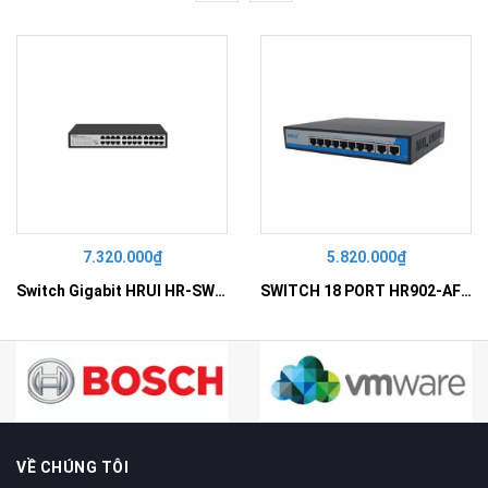
7.320.000₫
5.820.000₫
Switch Gigabit HRUI HR-SWG10240D
SWITCH 18 PORT HR902-AF162G-300 – Switch PoE 16 Cổng
VỀ CHÚNG TÔI