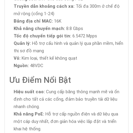
Truyền dẫn khoảng cách xa:
Tối đa 300m ở chế độ
mở rộng (cổng 1-24)
Bảng địa chỉ MAC:
16K
Khả năng chuyển mạch:
8.8 Gbps
Tốc độ chuyển tiếp gói tin:
6.5472 Mpps
Quản lý:
Hỗ trợ cấu hình và quản lý qua phần mềm, hiển
thị sơ đồ mạng
Vỏ:
Kim loại, thiết kế không quạt
Nguồn:
48VDC
Ưu Điểm Nổi Bật
Hiệu suất cao:
Cung cấp băng thông mạnh mẽ và ổn
định cho tất cả các cổng, đảm bảo truyền tải dữ liệu
nhanh chóng.
Khả năng PoE:
Hỗ trợ cấp nguồn điện và dữ liệu qua
một cáp duy nhất, đơn giản hóa việc lắp đặt và triển
khai hệ thống.