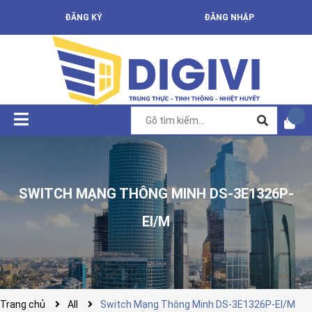
ĐĂNG KÝ
ĐĂNG NHẬP
SWITCH MẠNG THÔNG MINH DS-3E1326P-
EI/M
Trang chủ
All
Switch Mạng Thông Minh DS-3E1326P-EI/M