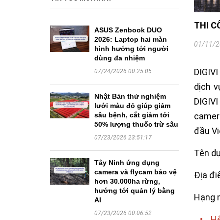
THI C
ASUS Zenbook DUO
2026: Laptop hai màn
01/11/2
hình hướng tới người
dùng đa nhiệm
DIGIVI
07/24/2026 00:25:05
dịch v
Nhật Bản thử nghiệm
DIGIVI
lưới màu đỏ giúp giảm
camera
sâu bệnh, cắt giảm tới
50% lượng thuốc trừ sâu
đầu V
07/23/2026 23:51:17
Tên dự
Tây Ninh ứng dụng
camera và flycam bảo vệ
Địa đi
hơn 30.000ha rừng,
hướng tới quản lý bằng
Hạng m
AI
07/23/2026 00:06:52
•
Hệ