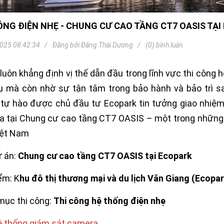
Khóa
Faster
ÔNG ĐIỆN NHẸ - CHUNG CƯ CAO TẦNG CT7 OASIS TẠI
THIẾT
BỊ
BÁO
025 08:42:34
Đăng bởi
Đặng Thái Dương
(0) bình luận
CHÁY
KHÓA
 luôn khẳng định vị thế dẫn đầu trong lĩnh vực thi công 
THÔNG
MINH
ụ mà còn nhờ sự tận tâm trong bảo hành và bảo trì sa
Faster
 tự hào được chủ đầu tư Ecopark tin tưởng giao nhiệm 
Lock
 tại Chung cư cao tầng CT7 OASIS – một trong những cô
FASTER
iệt Nam
HUAWEI
 án:
Chung cư cao tầng CT7 OASIS tại Ecopark
ểm: K
hu đô thị thương mại và du lịch Văn Giang (Ecopa
ục thi công:
Thi công hệ thống điện nhẹ
 thống giám sát camera