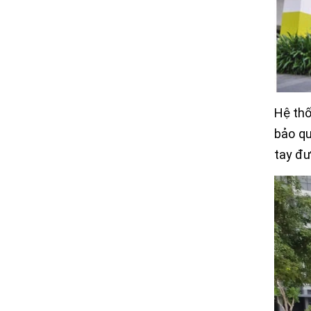
Hệ thố
bảo qu
tay đư