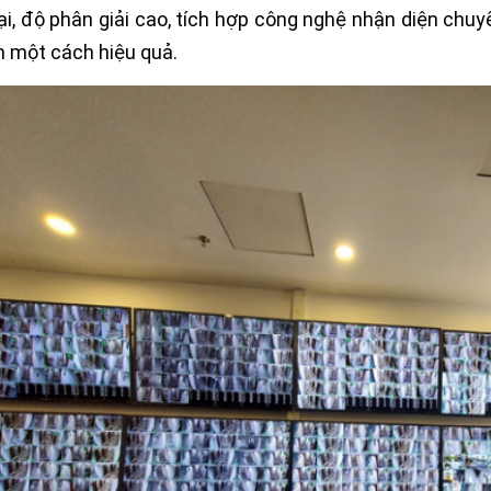
ại, độ phân giải cao, tích hợp công nghệ nhận diện chuy
h một cách hiệu quả.