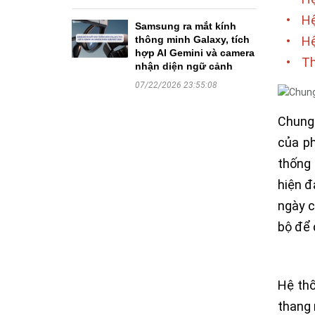
•
Hệ
Samsung ra mắt kính
•
Hệ
thông minh Galaxy, tích
hợp AI Gemini và camera
•
Th
nhận diện ngữ cảnh
07/22/2026 23:55:08
Chung 
của ph
thống 
hiện đ
ngày c
bộ để 
Hệ thố
thang 