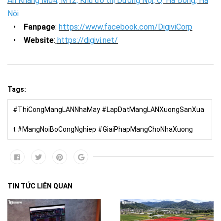
An Khang M04; M12, Khu đô thị Dương Nội, Q. Hà Đông, Hà
Nội
•
Fanpage
:
https://www.facebook.com/DigiviCorp
•
Website
:
https://digivi.net/
Tags:
#ThiCongMangLANNhaMay #LapDatMangLANXuongSanXua
t #MangNoiBoCongNghiep #GiaiPhapMangChoNhaXuong
TIN TỨC LIÊN QUAN