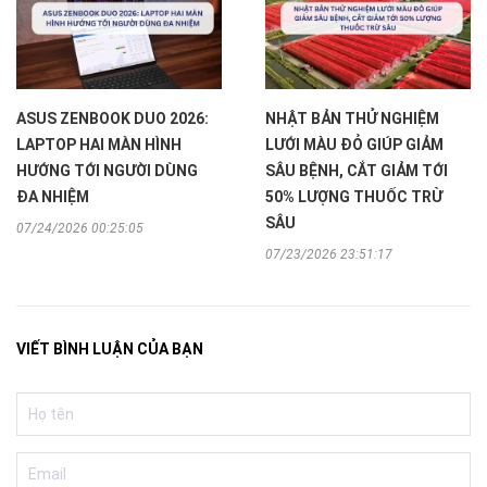
ASUS ZENBOOK DUO 2026:
NHẬT BẢN THỬ NGHIỆM
LAPTOP HAI MÀN HÌNH
LƯỚI MÀU ĐỎ GIÚP GIẢM
HƯỚNG TỚI NGƯỜI DÙNG
SÂU BỆNH, CẮT GIẢM TỚI
ĐA NHIỆM
50% LƯỢNG THUỐC TRỪ
SÂU
07/24/2026 00:25:05
07/23/2026 23:51:17
VIẾT BÌNH LUẬN CỦA BẠN