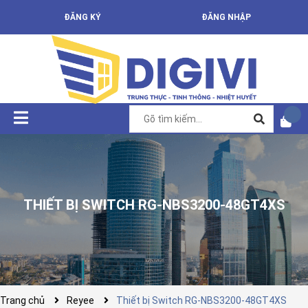
ĐĂNG KÝ
ĐĂNG NHẬP
THIẾT BỊ SWITCH RG-NBS3200-48GT4XS
Trang chủ
Reyee
Thiết bị Switch RG-NBS3200-48GT4XS