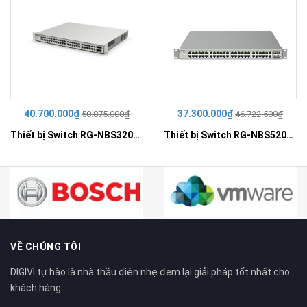
40.700.000₫
37.300.000₫
50.875.000₫
46.722.500₫
Thiết bị Switch RG-NBS3200-48GT4XS-P
Thiết bị Switch RG-NBS5200-48GT4XS-UP
VỀ CHÚNG TÔI
DIGIVI tự hào là nhà thầu điện nhẹ đem lại giải pháp tốt nhất cho
khách hàng