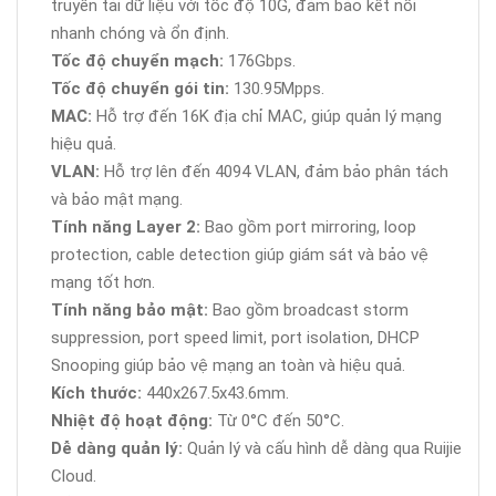
truyền tải dữ liệu với tốc độ 10G, đảm bảo kết nối
nhanh chóng và ổn định.
Tốc độ chuyển mạch:
176Gbps.
Tốc độ chuyển gói tin:
130.95Mpps.
MAC:
Hỗ trợ đến 16K địa chỉ MAC, giúp quản lý mạng
hiệu quả.
VLAN:
Hỗ trợ lên đến 4094 VLAN, đảm bảo phân tách
và bảo mật mạng.
Tính năng Layer 2:
Bao gồm port mirroring, loop
protection, cable detection giúp giám sát và bảo vệ
mạng tốt hơn.
Tính năng bảo mật:
Bao gồm broadcast storm
suppression, port speed limit, port isolation, DHCP
Snooping giúp bảo vệ mạng an toàn và hiệu quả.
Kích thước:
440x267.5x43.6mm.
Nhiệt độ hoạt động:
Từ 0°C đến 50°C.
Dễ dàng quản lý:
Quản lý và cấu hình dễ dàng qua Ruijie
Cloud.