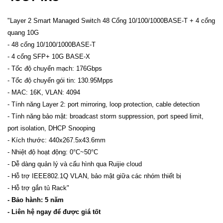
"Layer 2 Smart Managed Switch 48 Cổng 10/100/1000BASE-T + 4 cổng
quang 10G
- 48 cổng 10/100/1000BASE-T
- 4 cổng SFP+ 10G BASE-X
- Tốc độ chuyển mạch: 176Gbps
- Tốc độ chuyển gói tin: 130.95Mpps
- MAC: 16K, VLAN: 4094
- Tính năng Layer 2: port mirroring, loop protection, cable detection
- Tính năng bảo mật: broadcast storm suppression, port speed limit,
port isolation, DHCP Snooping
- Kích thước: 440x267.5x43.6mm
- Nhiệt độ hoạt động: 0°C~50°C
- Dễ dàng quản lý và cấu hình qua Ruijie cloud
- Hỗ trợ IEEE802.1Q VLAN, bảo mật giữa các nhóm thiết bị
- Hỗ trợ gắn tủ Rack"
- Bảo hành: 5 năm
- Liên hệ ngay để được giá tốt