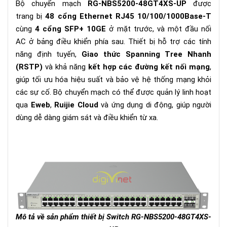
Bộ chuyển mạch
RG-NBS5200-48GT4XS-UP
được
trang bị
48 cổng Ethernet RJ45 10/100/1000Base-T
cùng
4 cổng SFP+ 10GE
ở mặt trước, và một đầu nối
AC ở bảng điều khiển phía sau. Thiết bị hỗ trợ các tính
năng định tuyến,
Giao thức Spanning Tree Nhanh
(RSTP)
và khả năng
kết hợp các đường kết nối mạng
,
giúp tối ưu hóa hiệu suất và bảo vệ hệ thống mạng khỏi
các sự cố. Bộ chuyển mạch có thể được quản lý linh hoạt
qua
Eweb
,
Ruijie Cloud
và ứng dụng di động, giúp người
dùng dễ dàng giám sát và điều khiển từ xa.
Mô tả về sản phẩm thiết bị Switch RG-NBS5200-48GT4XS-