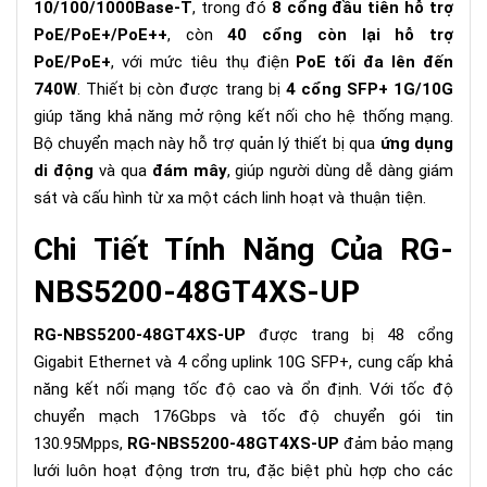
10/100/1000Base-T
, trong đó
8 cổng đầu tiên hỗ trợ
PoE/PoE+/PoE++
, còn
40 cổng còn lại hỗ trợ
PoE/PoE+
, với mức tiêu thụ điện
PoE tối đa lên đến
740W
. Thiết bị còn được trang bị
4 cổng SFP+ 1G/10G
giúp tăng khả năng mở rộng kết nối cho hệ thống mạng.
Bộ chuyển mạch này hỗ trợ quản lý thiết bị qua
ứng dụng
di động
và qua
đám mây
, giúp người dùng dễ dàng giám
sát và cấu hình từ xa một cách linh hoạt và thuận tiện.
Chi Tiết Tính Năng Của RG-
NBS5200-48GT4XS-UP
RG-NBS5200-48GT4XS-UP
được trang bị 48 cổng
Gigabit Ethernet và 4 cổng uplink 10G SFP+, cung cấp khả
năng kết nối mạng tốc độ cao và ổn định. Với tốc độ
chuyển mạch 176Gbps và tốc độ chuyển gói tin
130.95Mpps,
RG-NBS5200-48GT4XS-UP
đảm bảo mạng
lưới luôn hoạt động trơn tru, đặc biệt phù hợp cho các