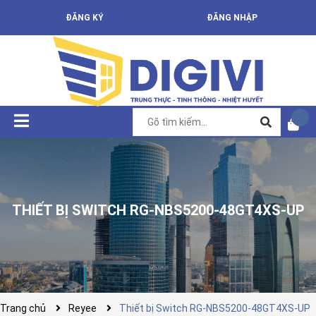
ĐĂNG KÝ
ĐĂNG NHẬP
THIẾT BỊ SWITCH RG-NBS5200-48GT4XS-UP
Trang chủ
Reyee
Thiết bị Switch RG-NBS5200-48GT4XS-UP