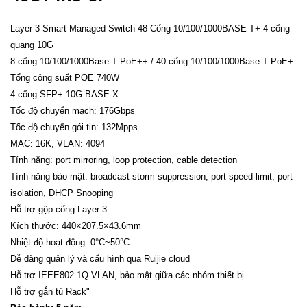
Layer 3 Smart Managed Switch 48 Cổng 10/100/1000BASE-T+ 4 cổng
quang 10G
8 cổng 10/100/1000Base-T PoE++ / 40 cổng 10/100/1000Base-T PoE+
Tổng công suất POE 740W
4 cổng SFP+ 10G BASE-X
Tốc độ chuyển mạch: 176Gbps
Tốc độ chuyển gói tin: 132Mpps
MAC: 16K, VLAN: 4094
Tính năng: port mirroring, loop protection, cable detection
Tính năng bảo mật: broadcast storm suppression, port speed limit, port
isolation, DHCP Snooping
Hỗ trợ gộp cổng Layer 3
Kích thước: 440×207.5×43.6mm
Nhiệt độ hoạt động: 0°C~50°C
Dễ dàng quản lý và cấu hình qua Ruijie cloud
Hỗ trợ IEEE802.1Q VLAN, bảo mật giữa các nhóm thiết bị
Hỗ trợ gắn tủ Rack"