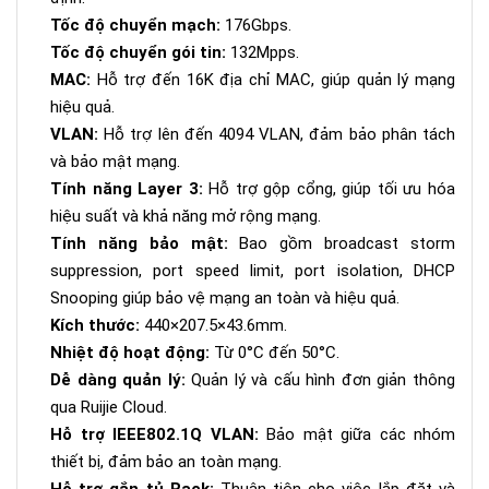
Tốc độ chuyển mạch:
176Gbps.
Tốc độ chuyển gói tin:
132Mpps.
MAC:
Hỗ trợ đến 16K địa chỉ MAC, giúp quản lý mạng
hiệu quả.
VLAN:
Hỗ trợ lên đến 4094 VLAN, đảm bảo phân tách
và bảo mật mạng.
Tính năng Layer 3:
Hỗ trợ gộp cổng, giúp tối ưu hóa
hiệu suất và khả năng mở rộng mạng.
Tính năng bảo mật:
Bao gồm broadcast storm
suppression, port speed limit, port isolation, DHCP
Snooping giúp bảo vệ mạng an toàn và hiệu quả.
Kích thước:
440×207.5×43.6mm.
Nhiệt độ hoạt động:
Từ 0°C đến 50°C.
Dễ dàng quản lý:
Quản lý và cấu hình đơn giản thông
qua Ruijie Cloud.
Hỗ trợ IEEE802.1Q VLAN:
Bảo mật giữa các nhóm
thiết bị, đảm bảo an toàn mạng.
Hỗ trợ gắn tủ Rack:
Thuận tiện cho việc lắp đặt và