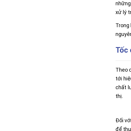
những 
xử lý 
Trong 
nguyên
Tốc 
Theo c
tới hi
chất l
thị.
Đối vớ
để thu