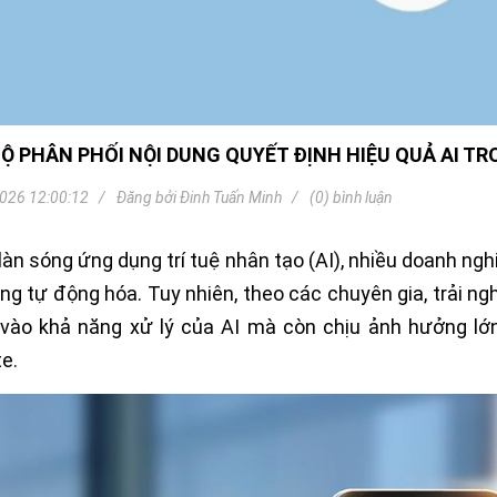
Khóa
Faster
THIẾT
BỊ
BÁO
CHÁY
KHÓA
Ộ PHÂN PHỐI NỘI DUNG QUYẾT ĐỊNH HIỆU QUẢ AI T
THÔNG
MINH
026 12:00:12
Đăng bởi
Đinh Tuấn Minh
(0) bình luận
Faster
Lock
làn sóng ứng dụng trí tuệ nhân tạo (AI), nhiều doanh ngh
FASTER
ng tự động hóa. Tuy nhiên, theo các chuyên gia, trải n
vào khả năng xử lý của AI mà còn chịu ảnh hưởng lớn
HUAWEI
e.