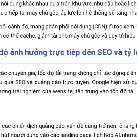
nội dung khác nhau dựa trên khu vực, nhu cầu hoặc lịc
trực tiếp tại máy chủ gốc, áp lực lên hệ thống sẽ tăng n
bối cảnh đó, mạng phân phối nội dung (CDN) được xem là 
 có thể cache, giảm tải cho máy chủ gốc và duy trì hiệu 
độ ảnh hưởng trực tiếp đến SEO và tỷ l
ác chuyên gia, tốc độ tải trang không chỉ tác động đế
ệu quả SEO và quảng cáo trực tuyến. Google hiện sử d
ượng trải nghiệm của website, tập trung vào tốc độ tải
i các chiến dịch quảng cáo, vấn đề càng trở nên rõ ràng
 hút người dùng vào các landing page tích hợp AI, như