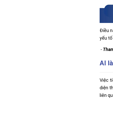
Điều n
yếu tố
-
Tham
AI l
Việc t
diện t
liên q