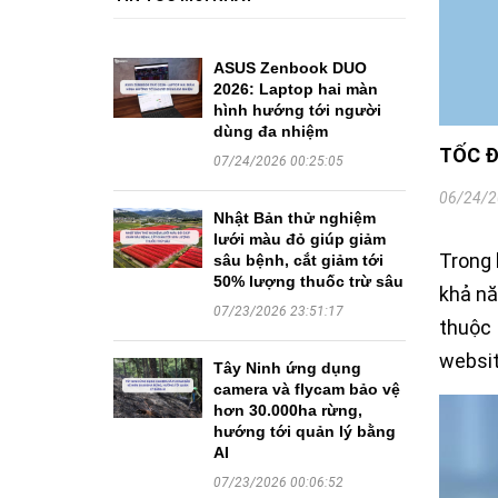
ASUS Zenbook DUO
2026: Laptop hai màn
hình hướng tới người
dùng đa nhiệm
TỐC Đ
07/24/2026 00:25:05
06/24/2
Nhật Bản thử nghiệm
lưới màu đỏ giúp giảm
Trong 
sâu bệnh, cắt giảm tới
50% lượng thuốc trừ sâu
khả nă
07/23/2026 23:51:17
thuộc 
websit
Tây Ninh ứng dụng
camera và flycam bảo vệ
hơn 30.000ha rừng,
hướng tới quản lý bằng
AI
07/23/2026 00:06:52