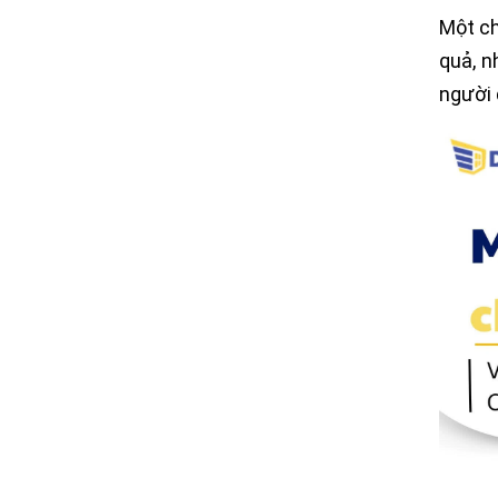
Một ch
quả, n
người 