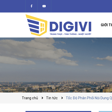
GIỚI T
Trang chủ
Tin tức
Tốc Độ Phân Phối Nội Dung Q