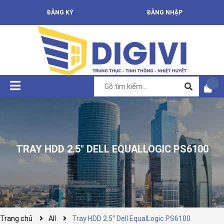
ĐĂNG KÝ
ĐĂNG NHẬP
TRAY HDD 2.5" DELL EQUALLOGIC PS6100
Trang chủ
All
Tray HDD 2.5" Dell EqualLogic PS6100