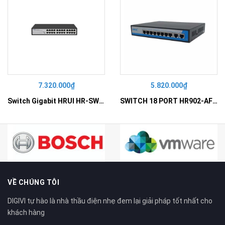
7.320.000₫
5.820.000₫
Switch Gigabit HRUI HR-SWG10240D
SWITCH 18 PORT HR902-AF162G-300 – Switch PoE 16 Cổng
VỀ CHÚNG TÔI
DIGIVI tự hào là nhà thầu điện nhẹ đem lại giải pháp tốt nhất cho
khách hàng