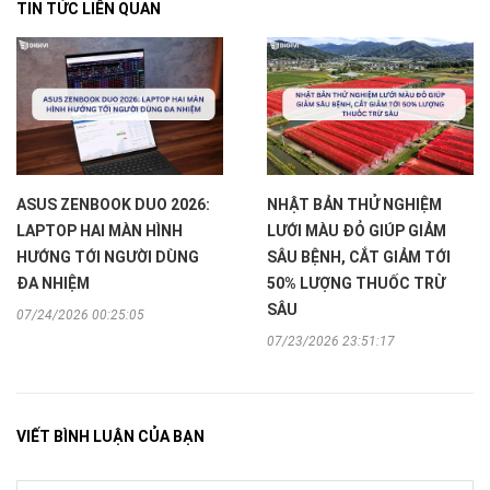
TIN TỨC LIÊN QUAN
ASUS ZENBOOK DUO 2026:
NHẬT BẢN THỬ NGHIỆM
LAPTOP HAI MÀN HÌNH
LƯỚI MÀU ĐỎ GIÚP GIẢM
HƯỚNG TỚI NGƯỜI DÙNG
SÂU BỆNH, CẮT GIẢM TỚI
ĐA NHIỆM
50% LƯỢNG THUỐC TRỪ
SÂU
07/24/2026 00:25:05
07/23/2026 23:51:17
VIẾT BÌNH LUẬN CỦA BẠN