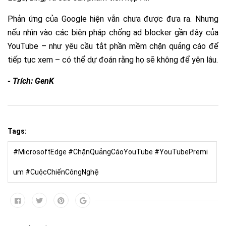
Phản ứng của Google hiện vẫn chưa được đưa ra. Nhưng
nếu nhìn vào các biện pháp chống ad blocker gần đây của
YouTube – như yêu cầu tắt phần mềm chặn quảng cáo để
tiếp tục xem – có thể dự đoán rằng họ sẽ không để yên lâu.
- Trích: GenK
Tags:
#MicrosoftEdge #ChặnQuảngCáoYouTube #YouTubePremi
um #CuộcChiếnCôngNghệ