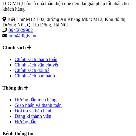
DIGIVI tự hào là nhà thầu điện nhẹ đem lại giải pháp tốt nhất cho
khách hàng
Biệt Thự M12-L02, đường An Khang M04; M12, Khu đô thị
Dương Nội, Q. Hà Đông, Hà Nội
0945029902
info@digivi.net
Chính sách
Chính sách thanh toán
Chính sách vận chuyển
Chính sách đổi trả
Chính sách bảo hành
Thông tin
Hướng dẫn mua hàng
Giao nhận và thanh toán
Đổi trả và bảo hành
Đăng kí thành viên
Hướng dẫn
Kênh thông tin