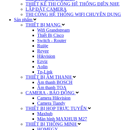
THIẾT KẾ THI CÔNG HỆ THỐNG ĐIỆN NHẸ
LẮP ĐẶT CAMERA
THI CÔNG HỆ THỐNG WIFI CHUYÊN DỤNG
Sản phẩm
THIẾT BỊ MẠNG
Wifi Grandstream
Thiết Bị Cisco
Switch - Router
Ruiije
Reyee
Hikvision
Ezviz
Aolin
Tp-Link
THIẾT BỊ ÂM THANH
Âm thanh BOSCH
Âm thanh TOA
CAMERA - BÁO ĐỘNG
Camera Hikvision
Camera Tiandy
THIẾT BỊ HỌP TRỰC TUYẾN
Maxhub
Màn hình MAXHUB M27
THIẾT BỊ THÔNG MINH
HOMEGY