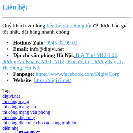
Liên hệ:
Quý khách vui lòng
liên hệ với chúng tôi
để được báo giá
tốt nhất, đặt hàng nhanh chóng:
•
Hotline/ Zalo
:
0945.02.99.02
•
Email
: info@digivi.net
•
Địa chỉ văn phòng Hà Nội
:
Biệt Thự M12-L02,
đường An Khang M04; M12, Khu đô thị Dương Nội, Q.
Hà Đông, Hà Nội
•
Fanpage
:
https://www.facebook.com/DigiviCorp
•
Website
:
https://digivi.net/
Tags:
digivi.net
thi công mạng
thi công mạng lan
thi công mạng văn phòng
thi công điện nhẹ
thi công điện nhẹ cho các công trình lớn
điện nhẹ