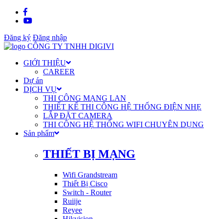
Đăng ký
Đăng nhập
GIỚI THIỆU
CAREER
Dự án
DỊCH VỤ
THI CÔNG MẠNG LAN
THIẾT KẾ THI CÔNG HỆ THỐNG ĐIỆN NHẸ
LẮP ĐẶT CAMERA
THI CÔNG HỆ THỐNG WIFI CHUYÊN DỤNG
Sản phẩm
THIẾT BỊ MẠNG
Wifi Grandstream
Thiết Bị Cisco
Switch - Router
Ruiije
Reyee
Hikvision