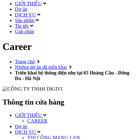
GIỚI THIỆU
Dự án
DỊCH VỤ
Sản phẩm
Tin tức
Giải pháp
Career
Trang chủ
Những dự án đã triển khai
Triển khai hệ thống điện nhẹ tại 65 Hoàng Cầu - Đống
Đa - Hà Nội
Thông tin cửa hàng
GIỚI THIỆU
CAREER
Dự án
DỊCH VỤ
THI CÔNG MẠNG LAN