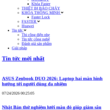
Khóa Faster
THIẾT BỊ BÁO CHÁY
KHÓA THÔNG MINH
Faster Lock
FASTER
Huawei
Tin tức
Thi công điện nhẹ
Tin tức công nghệ
Đánh giá sản phẩm
Giải pháp
Tin tức mới nhất
ASUS Zenbook DUO 2026: Laptop hai màn hình
hướng tới người dùng đa nhiệm
07/24/2026 00:25:05
Nhật Bản thử nghiệm lưới màu đỏ giúp giảm sâu