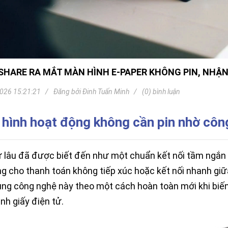
Khóa
Faster
THIẾT
BỊ
BÁO
CHÁY
KHÓA
HARE RA MẮT MÀN HÌNH E-PAPER KHÔNG PIN, NHẬN 
THÔNG
MINH
026 15:21:21
Đăng bởi
Đinh Tuấn Minh
(0) bình luận
Faster
Lock
hình hoạt động không cần pin nhờ côn
FASTER
HUAWEI
 lâu đã được biết đến như một chuẩn kết nối tầm ngắn
g cho thanh toán không tiếp xúc hoặc kết nối nhanh giữa
ng công nghệ này theo một cách hoàn toàn mới khi biế
nh giấy điện tử.