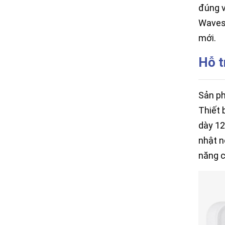
đúng v
Wavesh
mới.
Hỗ t
Sản ph
Thiết 
dày 12
nhật n
năng c