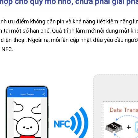
hợp cho quy mô nhỏ, chưa phải giải phá
nh ưu điểm không cần pin và khả năng tiết kiệm năng 
n tại một số hạn chế. Quá trình làm mới nội dung mất kho
ừ điện thoại. Ngoài ra, mỗi lần cập nhật đều yêu cầu ng
i NFC.