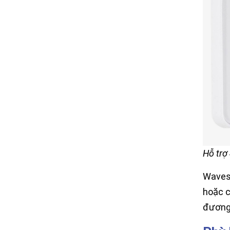
Hỗ trợ
Wavesh
hoặc c
đương