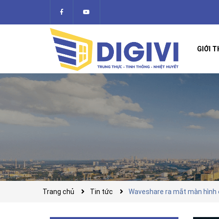
GIỚI T
Trang chủ
Tin tức
Waveshare ra mắt màn hình e