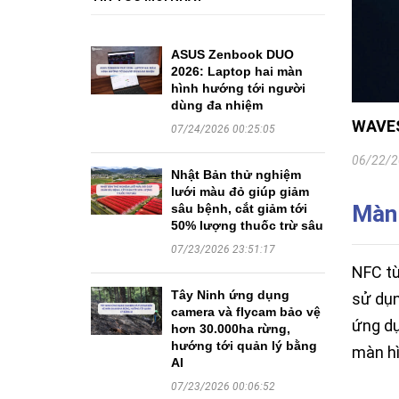
ASUS Zenbook DUO
2026: Laptop hai màn
hình hướng tới người
dùng đa nhiệm
WAVES
07/24/2026 00:25:05
06/22/2
Nhật Bản thử nghiệm
lưới màu đỏ giúp giảm
Màn 
sâu bệnh, cắt giảm tới
50% lượng thuốc trừ sâu
07/23/2026 23:51:17
NFC từ
Tây Ninh ứng dụng
sử dụn
camera và flycam bảo vệ
ứng dụ
hơn 30.000ha rừng,
hướng tới quản lý bằng
màn hì
AI
07/23/2026 00:06:52