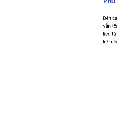
Phù 
Bên cạ
vẫn tồ
liệu t
kết nố