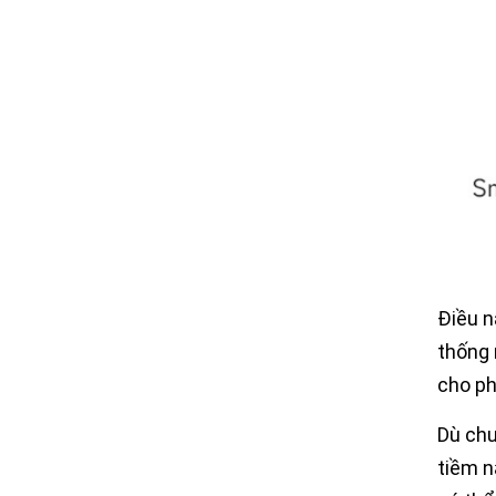
Điều n
thống 
cho ph
Dù chư
tiềm n