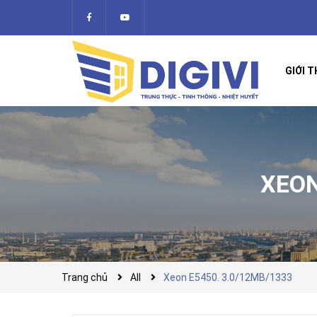
GIỚI T
XEON
Trang chủ
All
Xeon E5450. 3.0/12MB/1333