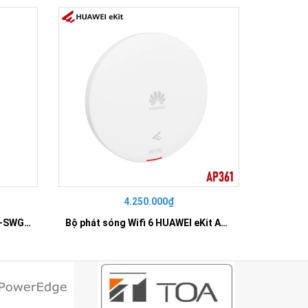
4.250.000₫
42
SWITCH 16 PORT GIGABIT HR-SWG00160
Bộ phát sóng Wifi 6 HUAWEI eKit AP361