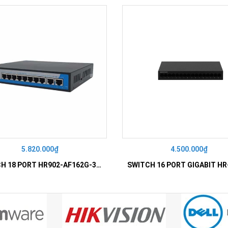
5.820.000₫
4.500.000₫
SWITCH 18 PORT HR902-AF162G-300 – Switch PoE 16 Cổng