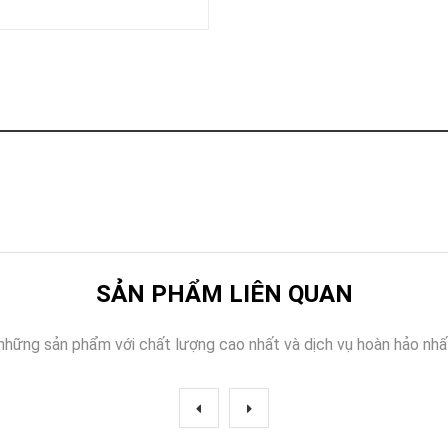
Khóa
Faster
THIẾT
BỊ
BÁO
CHÁY
KHÓA
THÔNG
MINH
Faster
Lock
FASTER
SẢN PHẨM LIÊN QUAN
HUAWEI
những sản phẩm với chất lượng cao nhất và dịch vụ hoàn hảo nhấ