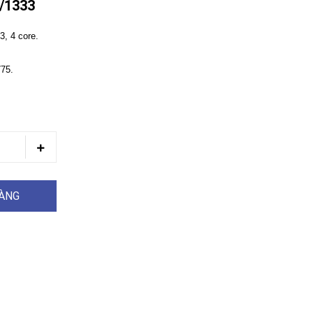
/1333
, 4 core.
775.
HÀNG