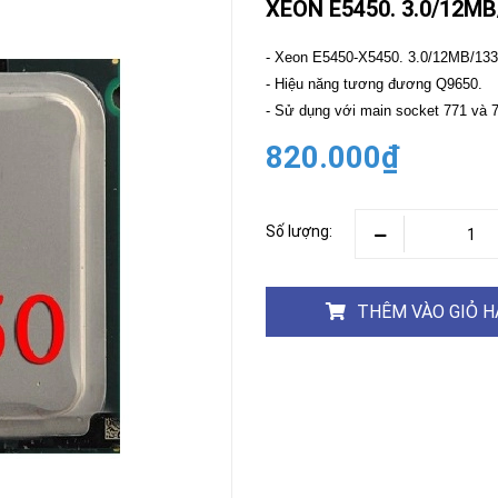
XEON E5450. 3.0/12MB
CAMERA
-
- Xeon E5450-X5450. 3.0/12MB/1333
BÁO
- Hiệu năng tương đương Q9650.
ĐỘNG
- Sử dụng với main socket 771 và 
Camera
Camera
Hikvision
820.000₫
Tiandy
THIẾT
BỊ
HỌP
Số lượng:
TRỰC
TUYẾN
Maxhub
Màn
THÊM VÀO GIỎ 
hình
MAXHUB
M27
THIẾT
BỊ
THÔNG
MINH
HOMEGY