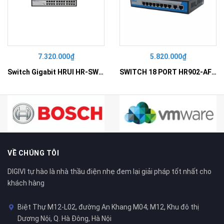
7.320.000₫
5.820.000₫
Switch Gigabit HRUI HR-SWG10240D
SWITCH 18 PORT HR902-AF162G-300 – Switch PoE 16 Cổng
VỀ CHÚNG TÔI
DIGIVI tự hào là nhà thầu điện nhẹ đem lại giải pháp tốt nhất cho
khách hàng
Biệt Thự M12-L02, đường An Khang M04; M12, Khu đô thị
Dương Nội, Q. Hà Đông, Hà Nội