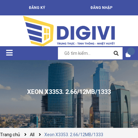
ĐĂNG KÝ
ĐĂNG NHẬP
XEON X3353. 2.66/12MB/1333
Trang chủ
All
Xeon X3353. 2.66/12MB/1333