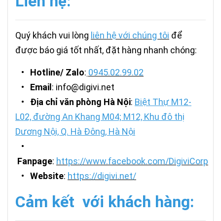
Liên hệ:
Quý khách vui lòng
liên hệ với chúng tôi
để
được báo giá tốt nhất, đặt hàng nhanh chóng:
•
Hotline/ Zalo
:
0945.02.99.02
•
Email
: info@digivi.net
•
Địa chỉ văn phòng Hà Nội
:
Biệt Thự M12-
L02, đường An Khang M04; M12, Khu đô thị
Dương Nội, Q. Hà Đông, Hà Nội
•
Fanpage
:
https://www.facebook.com/DigiviCorp
•
Website
:
https://digivi.net/
Cảm kết với khách hàng: