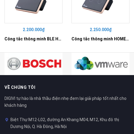
2.200.000₫
2.250.000₫
Công tắc thông minh BLE HOMEGY 3 nút NL kính phẳng
Công tắc thông minh HOMEGY BLE 4 nút NL kính phẳng
VỀ CHÚNG TÔI
DIGIVI tự hào là nhà thầu điện nhẹ đem lại giải pháp tốt nhất cho
khách hàng
Biệt Thự M12-L02, đường An Khang M04; M12, Khu đô thị
Dương Nội, Q. Hà Đông, Hà Nội