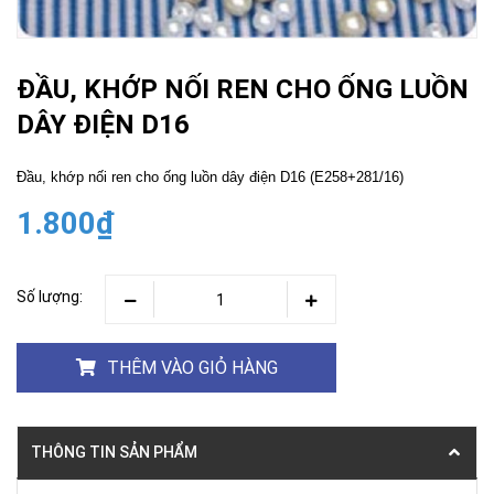
ĐẦU, KHỚP NỐI REN CHO ỐNG LUỒN
DÂY ĐIỆN D16
Đầu, khớp nối ren cho ống luồn dây điện D16 (E258+281/16)
1.800₫
Số lượng:
THÊM VÀO GIỎ HÀNG
THÔNG TIN SẢN PHẨM