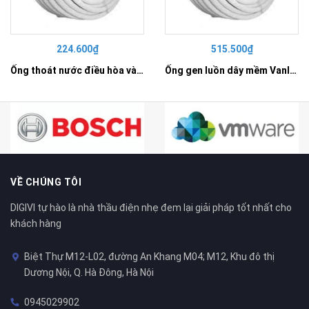
224.600₫
515.500₫
Ống thoát nước điều hòa và tưới tiêu D25 - SP9025DH
Ống gen luồn dây mềm Vanlock D50 - VL9050CL
VỀ CHÚNG TÔI
DIGIVI tự hào là nhà thầu điện nhẹ đem lại giải pháp tốt nhất cho
khách hàng
Biệt Thự M12-L02, đường An Khang M04; M12, Khu đô thị
Dương Nội, Q. Hà Đông, Hà Nội
0945029902